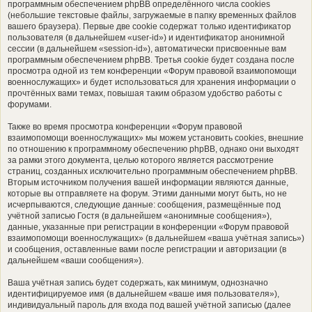
программным обеспечением phpBB определённого числа cookies
(небольшие текстовые файлы, загружаемые в папку временных файлов
вашего браузера). Первые две cookie содержат только идентификатор
пользователя (в дальнейшем «user-id») и идентификатор анонимной
сессии (в дальнейшем «session-id»), автоматически присвоенные вам
программным обеспечением phpBB. Третья cookie будет создана после
просмотра одной из тем конференции «Форум правовой взаимопомощи
военнослужащих» и будет использоваться для хранения информации о
прочтённых вами темах, повышая таким образом удобство работы с
форумами.
Также во время просмотра конференции «Форум правовой
взаимопомощи военнослужащих» мы можем установить cookies, внешние
по отношению к программному обеспечению phpBB, однако они выходят
за рамки этого документа, целью которого является рассмотрение
страниц, созданных исключительно программным обеспечением phpBB.
Вторым источником получения вашей информации являются данные,
которые вы отправляете на форум. Этими данными могут быть, но не
исчерпываются, следующие данные: сообщения, размещённые под
учётной записью Гостя (в дальнейшем «анонимные сообщения»),
данные, указанные при регистрации в конференции «Форум правовой
взаимопомощи военнослужащих» (в дальнейшем «ваша учётная запись»)
и сообщения, оставленные вами после регистрации и авторизации (в
дальнейшем «ваши сообщения»).
Ваша учётная запись будет содержать, как минимум, однозначно
идентифицируемое имя (в дальнейшем «ваше имя пользователя»),
индивидуальный пароль для входа под вашей учётной записью (далее