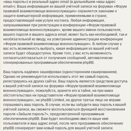
«ваш пароль») и реальный адрес email (в дальнейшем «ваш адрес
email»). Ваша информация из вашей учётной записи на форумах «Форум
правовой взаимопомощи военнослужащих» охраняется законами о
защите компьютерной информации, применяемыми в стране,
предоставляющей нам услуги хостинга. Любая информация,
запрашиваемая при регистрации в конференции «Форум правовой
взаимопомощи военнослужащих», кроме вашего имени пользователя,
вашего пароля и вашего адреса email, может быть как необходимой, так и
необязательной ко вводу, на усмотрение администрации конференции
«Форум правовой взаимопомощи военнослужащих». В любом случае у
вас есть возможность выбрать, какая информация из вашей учётной
записи будет общедоступна. Кроме того, у вас есть возможность
согласиться/отказаться от получения сообщений, автоматически
сгенерированных программным обеспечением phpBB.
Ваш пароль надёжно зашифрован (односторонним хэшированием).
Однако не рекомендуется использовать этот же самый пароль,
регистрируясь на других сайтах. Ваш пароль является средством доступа
к вашей учётной записи на форумах «Форум правовой взаимопомощи
военнослужащих», пожалуйста, храните его в тайне, ни при каких
обстоятельствах ни представители «Форум правовой взаимопомощи
военнослужащих», ни phpBB Limited, ни другое третье лицо не вправе
спрашивать ваш пароль. В случае, если вы забудете ваш пароль к вашей
учётной записи, вы сможете воспользоваться функцией восстановления
пароля «Забыли пароль?», предусмотренной программным
обеспечением phpBB. Вам будет необходимо ввести ваше имя
пользователя и ваш адрес email, после чего программное обеспечение
phpBB сгенерирует вам новый пароль для вашей учётной записи.