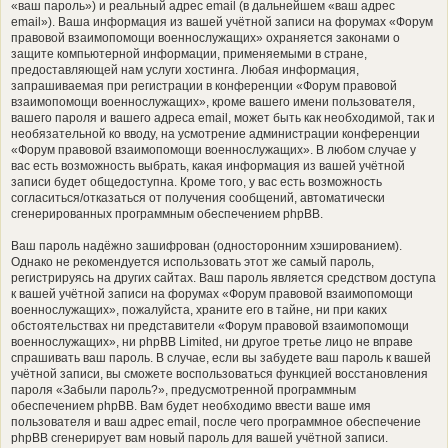
«ваш пароль») и реальный адрес email (в дальнейшем «ваш адрес
email»). Ваша информация из вашей учётной записи на форумах «Форум
правовой взаимопомощи военнослужащих» охраняется законами о
защите компьютерной информации, применяемыми в стране,
предоставляющей нам услуги хостинга. Любая информация,
запрашиваемая при регистрации в конференции «Форум правовой
взаимопомощи военнослужащих», кроме вашего имени пользователя,
вашего пароля и вашего адреса email, может быть как необходимой, так и
необязательной ко вводу, на усмотрение администрации конференции
«Форум правовой взаимопомощи военнослужащих». В любом случае у
вас есть возможность выбрать, какая информация из вашей учётной
записи будет общедоступна. Кроме того, у вас есть возможность
согласиться/отказаться от получения сообщений, автоматически
сгенерированных программным обеспечением phpBB.
Ваш пароль надёжно зашифрован (односторонним хэшированием).
Однако не рекомендуется использовать этот же самый пароль,
регистрируясь на других сайтах. Ваш пароль является средством доступа
к вашей учётной записи на форумах «Форум правовой взаимопомощи
военнослужащих», пожалуйста, храните его в тайне, ни при каких
обстоятельствах ни представители «Форум правовой взаимопомощи
военнослужащих», ни phpBB Limited, ни другое третье лицо не вправе
спрашивать ваш пароль. В случае, если вы забудете ваш пароль к вашей
учётной записи, вы сможете воспользоваться функцией восстановления
пароля «Забыли пароль?», предусмотренной программным
обеспечением phpBB. Вам будет необходимо ввести ваше имя
пользователя и ваш адрес email, после чего программное обеспечение
phpBB сгенерирует вам новый пароль для вашей учётной записи.