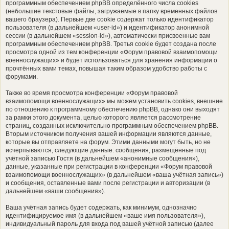
программным обеспечением phpBB определённого числа cookies
(небольшие текстовые файлы, загружаемые в папку временных файлов
вашего браузера). Первые две cookie содержат только идентификатор
пользователя (в дальнейшем «user-id») и идентификатор анонимной
сессии (в дальнейшем «session-id»), автоматически присвоенные вам
программным обеспечением phpBB. Третья cookie будет создана после
просмотра одной из тем конференции «Форум правовой взаимопомощи
военнослужащих» и будет использоваться для хранения информации о
прочтённых вами темах, повышая таким образом удобство работы с
форумами.
Также во время просмотра конференции «Форум правовой
взаимопомощи военнослужащих» мы можем установить cookies, внешние
по отношению к программному обеспечению phpBB, однако они выходят
за рамки этого документа, целью которого является рассмотрение
страниц, созданных исключительно программным обеспечением phpBB.
Вторым источником получения вашей информации являются данные,
которые вы отправляете на форум. Этими данными могут быть, но не
исчерпываются, следующие данные: сообщения, размещённые под
учётной записью Гостя (в дальнейшем «анонимные сообщения»),
данные, указанные при регистрации в конференции «Форум правовой
взаимопомощи военнослужащих» (в дальнейшем «ваша учётная запись»)
и сообщения, оставленные вами после регистрации и авторизации (в
дальнейшем «ваши сообщения»).
Ваша учётная запись будет содержать, как минимум, однозначно
идентифицируемое имя (в дальнейшем «ваше имя пользователя»),
индивидуальный пароль для входа под вашей учётной записью (далее