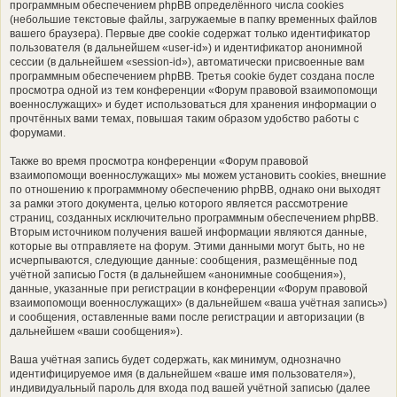
программным обеспечением phpBB определённого числа cookies
(небольшие текстовые файлы, загружаемые в папку временных файлов
вашего браузера). Первые две cookie содержат только идентификатор
пользователя (в дальнейшем «user-id») и идентификатор анонимной
сессии (в дальнейшем «session-id»), автоматически присвоенные вам
программным обеспечением phpBB. Третья cookie будет создана после
просмотра одной из тем конференции «Форум правовой взаимопомощи
военнослужащих» и будет использоваться для хранения информации о
прочтённых вами темах, повышая таким образом удобство работы с
форумами.
Также во время просмотра конференции «Форум правовой
взаимопомощи военнослужащих» мы можем установить cookies, внешние
по отношению к программному обеспечению phpBB, однако они выходят
за рамки этого документа, целью которого является рассмотрение
страниц, созданных исключительно программным обеспечением phpBB.
Вторым источником получения вашей информации являются данные,
которые вы отправляете на форум. Этими данными могут быть, но не
исчерпываются, следующие данные: сообщения, размещённые под
учётной записью Гостя (в дальнейшем «анонимные сообщения»),
данные, указанные при регистрации в конференции «Форум правовой
взаимопомощи военнослужащих» (в дальнейшем «ваша учётная запись»)
и сообщения, оставленные вами после регистрации и авторизации (в
дальнейшем «ваши сообщения»).
Ваша учётная запись будет содержать, как минимум, однозначно
идентифицируемое имя (в дальнейшем «ваше имя пользователя»),
индивидуальный пароль для входа под вашей учётной записью (далее