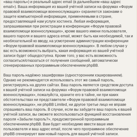
«ваш пароль») и реальный адрес email (в дальнейшем «ваш адрес
email»). Ваша информация из вашей учётной записи на форумах «Форум
правовой взаимопомощи военнослужащих» охраняется законами о
защите компьютерной информации, применяемыми в стране,
предоставляющей нам услуги хостинга. Любая информация,
запрашиваемая при регистрации в конференции «Форум правовой
взаимопомощи военнослужащих», кроме вашего имени пользователя,
вашего пароля и вашего адреса email, может быть как необходимой, так и
необязательной ко вводу, на усмотрение администрации конференции
«Форум правовой взаимопомощи военнослужащих». В любом случае у
вас есть возможность выбрать, какая информация из вашей учётной
записи будет общедоступна. Кроме того, у вас есть возможность
согласиться/отказаться от получения сообщений, автоматически
сгенерированных программным обеспечением phpBB.
Ваш пароль надёжно зашифрован (односторонним хэшированием).
Однако не рекомендуется использовать этот же самый пароль,
регистрируясь на других сайтах. Ваш пароль является средством доступа
к вашей учётной записи на форумах «Форум правовой взаимопомощи
военнослужащих», пожалуйста, храните его в тайне, ни при каких
обстоятельствах ни представители «Форум правовой взаимопомощи
военнослужащих», ни phpBB Limited, ни другое третье лицо не вправе
спрашивать ваш пароль. В случае, если вы забудете ваш пароль к вашей
учётной записи, вы сможете воспользоваться функцией восстановления
пароля «Забыли пароль?», предусмотренной программным
обеспечением phpBB. Вам будет необходимо ввести ваше имя
пользователя и ваш адрес email, после чего программное обеспечение
phpBB сгенерирует вам новый пароль для вашей учётной записи.