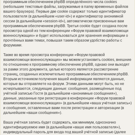
программным обеспечением phpBB определённого числа cookies
(небольшие текстовые файлы, загружаемые в папку временных файлов
вашего браузера). Первые две cookie содержат только идентификатор
пользователя (в дальнейшем «user-id») и идентификатор анонимной
сессии (в дальнейшем «session-id»), автоматически присвоенные вам
программным обеспечением phpBB. Третья cookie будет создана после
просмотра одной из тем конференции «Форум правовой взаимопомощи
военнослужащих» и будет использоваться для хранения информации о
прочтённых вами темах, повышая таким образом удобство работы с
форумами.
Также во время просмотра конференции «Форум правовой
взаимопомощи военнослужащих» мы можем установить cookies, внешние
по отношению к программному обеспечению phpBB, однако они выходят
за рамки этого документа, целью которого является рассмотрение
страниц, созданных исключительно программным обеспечением phpBB.
Вторым источником получения вашей информации являются данные,
которые вы отправляете на форум. Этими данными могут быть, но не
исчерпываются, следующие данные: сообщения, размещённые под
учётной записью Гостя (в дальнейшем «анонимные сообщения»),
данные, указанные при регистрации в конференции «Форум правовой
взаимопомощи военнослужащих» (в дальнейшем «ваша учётная запись»)
и сообщения, оставленные вами после регистрации и авторизации (в
дальнейшем «ваши сообщения»).
Ваша учётная запись будет содержать, как минимум, однозначно
идентифицируемое имя (в дальнейшем «ваше имя пользователя»),
индивидуальный пароль для входа под вашей учётной записью (далее