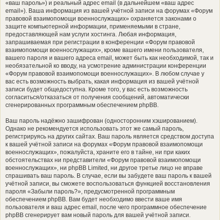
«ваш пароль») и реальный адрес email (в дальнейшем «ваш адрес
email»). Ваша информация из вашей учётной записи на форумах «Форум
правовой взаимопомощи военнослужащих» охраняется законами о
защите компьютерной информации, применяемыми в стране,
предоставляющей нам услуги хостинга. Любая информация,
запрашиваемая при регистрации в конференции «Форум правовой
взаимопомощи военнослужащих», кроме вашего имени пользователя,
вашего пароля и вашего адреса email, может быть как необходимой, так и
необязательной ко вводу, на усмотрение администрации конференции
«Форум правовой взаимопомощи военнослужащих». В любом случае у
вас есть возможность выбрать, какая информация из вашей учётной
записи будет общедоступна. Кроме того, у вас есть возможность
согласиться/отказаться от получения сообщений, автоматически
сгенерированных программным обеспечением phpBB.
Ваш пароль надёжно зашифрован (односторонним хэшированием).
Однако не рекомендуется использовать этот же самый пароль,
регистрируясь на других сайтах. Ваш пароль является средством доступа
к вашей учётной записи на форумах «Форум правовой взаимопомощи
военнослужащих», пожалуйста, храните его в тайне, ни при каких
обстоятельствах ни представители «Форум правовой взаимопомощи
военнослужащих», ни phpBB Limited, ни другое третье лицо не вправе
спрашивать ваш пароль. В случае, если вы забудете ваш пароль к вашей
учётной записи, вы сможете воспользоваться функцией восстановления
пароля «Забыли пароль?», предусмотренной программным
обеспечением phpBB. Вам будет необходимо ввести ваше имя
пользователя и ваш адрес email, после чего программное обеспечение
phpBB сгенерирует вам новый пароль для вашей учётной записи.