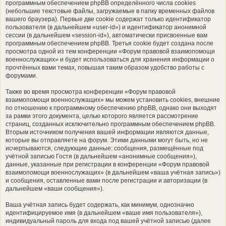
программным обеспечением phpBB определённого числа cookies
(небольшие текстовые файлы, загружаемые в папку временных файлов
вашего браузера). Первые две cookie содержат только идентификатор
пользователя (в дальнейшем «user-id») и идентификатор анонимной
сессии (в дальнейшем «session-id»), автоматически присвоенные вам
программным обеспечением phpBB. Третья cookie будет создана после
просмотра одной из тем конференции «Форум правовой взаимопомощи
военнослужащих» и будет использоваться для хранения информации о
прочтённых вами темах, повышая таким образом удобство работы с
форумами.
Также во время просмотра конференции «Форум правовой
взаимопомощи военнослужащих» мы можем установить cookies, внешние
по отношению к программному обеспечению phpBB, однако они выходят
за рамки этого документа, целью которого является рассмотрение
страниц, созданных исключительно программным обеспечением phpBB.
Вторым источником получения вашей информации являются данные,
которые вы отправляете на форум. Этими данными могут быть, но не
исчерпываются, следующие данные: сообщения, размещённые под
учётной записью Гостя (в дальнейшем «анонимные сообщения»),
данные, указанные при регистрации в конференции «Форум правовой
взаимопомощи военнослужащих» (в дальнейшем «ваша учётная запись»)
и сообщения, оставленные вами после регистрации и авторизации (в
дальнейшем «ваши сообщения»).
Ваша учётная запись будет содержать, как минимум, однозначно
идентифицируемое имя (в дальнейшем «ваше имя пользователя»),
индивидуальный пароль для входа под вашей учётной записью (далее