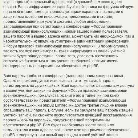
«ваш пароль») и реальный адрес email (в дальнейшем «ваш адрес
email»). Ваша информация из вашей учётной записи на форумах «Форум
правовой взаимопомощи военнослужащих» охраняется законами о
защите компьютерной информации, применяемыми в стране,
предоставляющей нам услуги хостинга. Любая информация,
запрашиваемая при регистрации в конференции «Форум правовой
взаимопомощи военнослужащих», кроме вашего имени пользователя,
вашего пароля и вашего адреса email, может быть как необходимой, так и
необязательной ко вводу, на усмотрение администрации конференции
«Форум правовой взаимопомощи военнослужащих». В любом случае у
вас есть возможность выбрать, какая информация из вашей учётной
записи будет общедоступна. Кроме того, у вас есть возможность
согласиться/отказаться от получения сообщений, автоматически
сгенерированных программным обеспечением phpBB.
Ваш пароль надёжно зашифрован (односторонним хэшированием).
Однако не рекомендуется использовать этот же самый пароль,
регистрируясь на других сайтах. Ваш пароль является средством доступа
к вашей учётной записи на форумах «Форум правовой взаимопомощи
военнослужащих», пожалуйста, храните его в тайне, ни при каких
обстоятельствах ни представители «Форум правовой взаимопомощи
военнослужащих», ни phpBB Limited, ни другое третье лицо не вправе
спрашивать ваш пароль. В случае, если вы забудете ваш пароль к вашей
учётной записи, вы сможете воспользоваться функцией восстановления
пароля «Забыли пароль?», предусмотренной программным
обеспечением phpBB. Вам будет необходимо ввести ваше имя
пользователя и ваш адрес email, после чего программное обеспечение
phpBB сгенерирует вам новый пароль для вашей учётной записи.