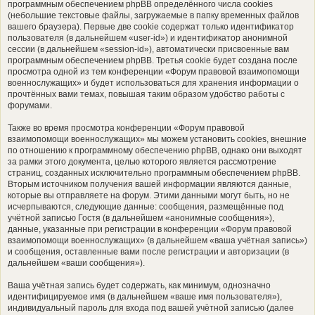
программным обеспечением phpBB определённого числа cookies
(небольшие текстовые файлы, загружаемые в папку временных файлов
вашего браузера). Первые две cookie содержат только идентификатор
пользователя (в дальнейшем «user-id») и идентификатор анонимной
сессии (в дальнейшем «session-id»), автоматически присвоенные вам
программным обеспечением phpBB. Третья cookie будет создана после
просмотра одной из тем конференции «Форум правовой взаимопомощи
военнослужащих» и будет использоваться для хранения информации о
прочтённых вами темах, повышая таким образом удобство работы с
форумами.
Также во время просмотра конференции «Форум правовой
взаимопомощи военнослужащих» мы можем установить cookies, внешние
по отношению к программному обеспечению phpBB, однако они выходят
за рамки этого документа, целью которого является рассмотрение
страниц, созданных исключительно программным обеспечением phpBB.
Вторым источником получения вашей информации являются данные,
которые вы отправляете на форум. Этими данными могут быть, но не
исчерпываются, следующие данные: сообщения, размещённые под
учётной записью Гостя (в дальнейшем «анонимные сообщения»),
данные, указанные при регистрации в конференции «Форум правовой
взаимопомощи военнослужащих» (в дальнейшем «ваша учётная запись»)
и сообщения, оставленные вами после регистрации и авторизации (в
дальнейшем «ваши сообщения»).
Ваша учётная запись будет содержать, как минимум, однозначно
идентифицируемое имя (в дальнейшем «ваше имя пользователя»),
индивидуальный пароль для входа под вашей учётной записью (далее