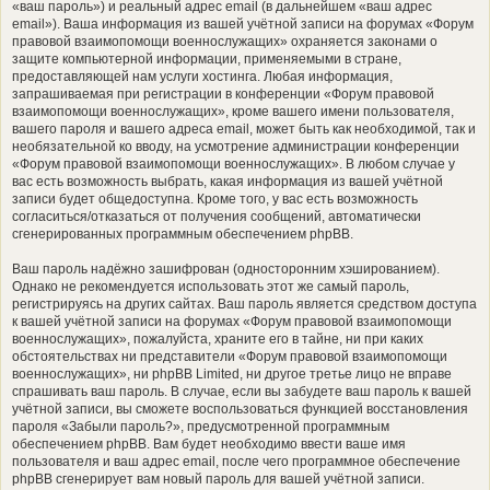
«ваш пароль») и реальный адрес email (в дальнейшем «ваш адрес
email»). Ваша информация из вашей учётной записи на форумах «Форум
правовой взаимопомощи военнослужащих» охраняется законами о
защите компьютерной информации, применяемыми в стране,
предоставляющей нам услуги хостинга. Любая информация,
запрашиваемая при регистрации в конференции «Форум правовой
взаимопомощи военнослужащих», кроме вашего имени пользователя,
вашего пароля и вашего адреса email, может быть как необходимой, так и
необязательной ко вводу, на усмотрение администрации конференции
«Форум правовой взаимопомощи военнослужащих». В любом случае у
вас есть возможность выбрать, какая информация из вашей учётной
записи будет общедоступна. Кроме того, у вас есть возможность
согласиться/отказаться от получения сообщений, автоматически
сгенерированных программным обеспечением phpBB.
Ваш пароль надёжно зашифрован (односторонним хэшированием).
Однако не рекомендуется использовать этот же самый пароль,
регистрируясь на других сайтах. Ваш пароль является средством доступа
к вашей учётной записи на форумах «Форум правовой взаимопомощи
военнослужащих», пожалуйста, храните его в тайне, ни при каких
обстоятельствах ни представители «Форум правовой взаимопомощи
военнослужащих», ни phpBB Limited, ни другое третье лицо не вправе
спрашивать ваш пароль. В случае, если вы забудете ваш пароль к вашей
учётной записи, вы сможете воспользоваться функцией восстановления
пароля «Забыли пароль?», предусмотренной программным
обеспечением phpBB. Вам будет необходимо ввести ваше имя
пользователя и ваш адрес email, после чего программное обеспечение
phpBB сгенерирует вам новый пароль для вашей учётной записи.