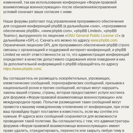
изменений, так как использование конференции «Форум правовой
взаимопомощи военнослужащих» после обновления/исправления
условий означает ваше согласие с ними.
Наши форумы работают под управлением программного обеспечения
для создания конференций phpBB (в дальнейшем «они», «программное
обеспечение phpBB», «www.phpbb.com», «phpBB Limited», «phpBB
Teams»), выпущенного по лицензии «
GNU General Public License v2
» (в
дальнейшем «GPL»). Скачать его можно по адресу
www.phpbb.com
.
Ограничения лицензии GPL для программного обеспечения phpBB строго
связаны с организацией и поддержкой интернет-конференций, и phpBB
Limited не несёт ответственности за то, что администрация конференций
определяет в качестве допустимого содержания и/или поведения в них.
За дополнительной информацией о phpBB обращайтесь по адресу
https://www.phpbb.com/
.
Вы соглашаетесь не размещать оскорбительных, угрожающих,
клеветнических сообщений, порнографических сообщений, призывов к
национальной розни и прочих сообщений, которые могут нарушить
законы вашей страны, страны, которая предоставляет услуги хостинга
для форумов «Форум правовой взаимопомощи военнослужащих» или
международное право. Попытки размещения таких сообщений могут
привести к вашему немедленному отключению от конференции, при этом
ваш провайдер будет поставлен в известность, если мы сочтём это
нужным. IP-адреса всех сообщений сохраняются для возможности
проведения такой политики. Вы соглашаетесь с тем, что администраторы
форумов «Форум правовой взаимопомощи военнослужащих» имеют
право удалить, отредактировать, перенести или закрыть любую тему в