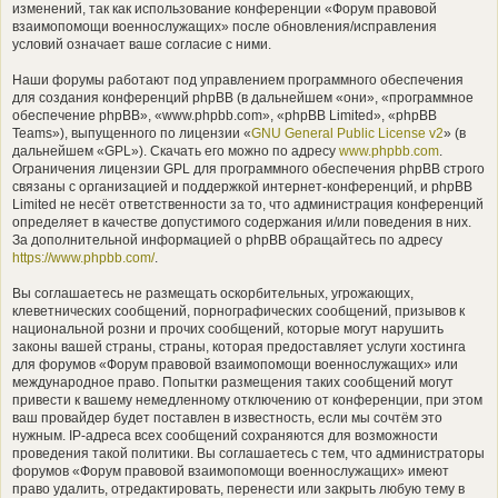
изменений, так как использование конференции «Форум правовой
взаимопомощи военнослужащих» после обновления/исправления
условий означает ваше согласие с ними.
Наши форумы работают под управлением программного обеспечения
для создания конференций phpBB (в дальнейшем «они», «программное
обеспечение phpBB», «www.phpbb.com», «phpBB Limited», «phpBB
Teams»), выпущенного по лицензии «
GNU General Public License v2
» (в
дальнейшем «GPL»). Скачать его можно по адресу
www.phpbb.com
.
Ограничения лицензии GPL для программного обеспечения phpBB строго
связаны с организацией и поддержкой интернет-конференций, и phpBB
Limited не несёт ответственности за то, что администрация конференций
определяет в качестве допустимого содержания и/или поведения в них.
За дополнительной информацией о phpBB обращайтесь по адресу
https://www.phpbb.com/
.
Вы соглашаетесь не размещать оскорбительных, угрожающих,
клеветнических сообщений, порнографических сообщений, призывов к
национальной розни и прочих сообщений, которые могут нарушить
законы вашей страны, страны, которая предоставляет услуги хостинга
для форумов «Форум правовой взаимопомощи военнослужащих» или
международное право. Попытки размещения таких сообщений могут
привести к вашему немедленному отключению от конференции, при этом
ваш провайдер будет поставлен в известность, если мы сочтём это
нужным. IP-адреса всех сообщений сохраняются для возможности
проведения такой политики. Вы соглашаетесь с тем, что администраторы
форумов «Форум правовой взаимопомощи военнослужащих» имеют
право удалить, отредактировать, перенести или закрыть любую тему в