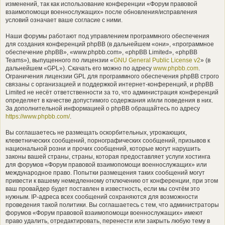
изменений, так как использование конференции «Форум правовой
взаимопомощи военнослужащих» после обновления/исправления
условий означает ваше согласие с ними.
Наши форумы работают под управлением программного обеспечения
для создания конференций phpBB (в дальнейшем «они», «программное
обеспечение phpBB», «www.phpbb.com», «phpBB Limited», «phpBB
Teams»), выпущенного по лицензии «
GNU General Public License v2
» (в
дальнейшем «GPL»). Скачать его можно по адресу
www.phpbb.com
.
Ограничения лицензии GPL для программного обеспечения phpBB строго
связаны с организацией и поддержкой интернет-конференций, и phpBB
Limited не несёт ответственности за то, что администрация конференций
определяет в качестве допустимого содержания и/или поведения в них.
За дополнительной информацией о phpBB обращайтесь по адресу
https://www.phpbb.com/
.
Вы соглашаетесь не размещать оскорбительных, угрожающих,
клеветнических сообщений, порнографических сообщений, призывов к
национальной розни и прочих сообщений, которые могут нарушить
законы вашей страны, страны, которая предоставляет услуги хостинга
для форумов «Форум правовой взаимопомощи военнослужащих» или
международное право. Попытки размещения таких сообщений могут
привести к вашему немедленному отключению от конференции, при этом
ваш провайдер будет поставлен в известность, если мы сочтём это
нужным. IP-адреса всех сообщений сохраняются для возможности
проведения такой политики. Вы соглашаетесь с тем, что администраторы
форумов «Форум правовой взаимопомощи военнослужащих» имеют
право удалить, отредактировать, перенести или закрыть любую тему в