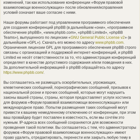
изменений, так как использование конференции «Форум правовой
взаимопомощи военнослужащих» после обновления/исправления
условий означает ваше согласие с ними.
Наши форумы работают под управлением программного обеспечения
для создания конференций phpBB (в дальнейшем «они», «программное
обеспечение phpBB», «www.phpbb.com», «phpBB Limited», «phpBB
Teams»), выпущенного по лицензии «
GNU General Public License v2
» (в
дальнейшем «GPL»). Скачать его можно по адресу
www.phpbb.com
.
Ограничения лицензии GPL для программного обеспечения phpBB строго
связаны с организацией и поддержкой интернет-конференций, и phpBB
Limited не несёт ответственности за то, что администрация конференций
определяет в качестве допустимого содержания и/или поведения в них.
За дополнительной информацией о phpBB обращайтесь по адресу
https://www.phpbb.com/
.
Вы соглашаетесь не размещать оскорбительных, угрожающих,
клеветнических сообщений, порнографических сообщений, призывов к
национальной розни и прочих сообщений, которые могут нарушить
законы вашей страны, страны, которая предоставляет услуги хостинга
для форумов «Форум правовой взаимопомощи военнослужащих» или
международное право. Попытки размещения таких сообщений могут
привести к вашему немедленному отключению от конференции, при этом
ваш провайдер будет поставлен в известность, если мы сочтём это
нужным. IP-адреса всех сообщений сохраняются для возможности
проведения такой политики. Вы соглашаетесь с тем, что администраторы
форумов «Форум правовой взаимопомощи военнослужащих» имеют
право удалить, отредактировать, перенести или закрыть любую тему в