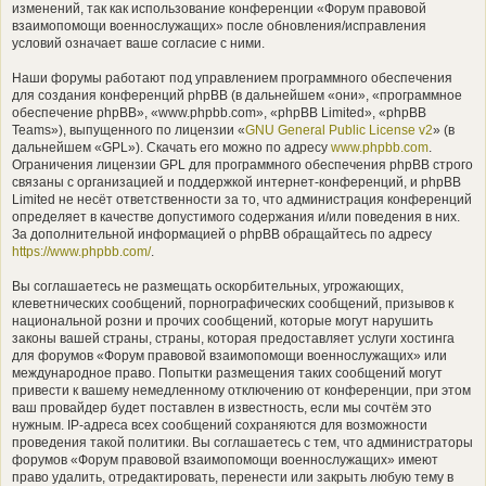
изменений, так как использование конференции «Форум правовой
взаимопомощи военнослужащих» после обновления/исправления
условий означает ваше согласие с ними.
Наши форумы работают под управлением программного обеспечения
для создания конференций phpBB (в дальнейшем «они», «программное
обеспечение phpBB», «www.phpbb.com», «phpBB Limited», «phpBB
Teams»), выпущенного по лицензии «
GNU General Public License v2
» (в
дальнейшем «GPL»). Скачать его можно по адресу
www.phpbb.com
.
Ограничения лицензии GPL для программного обеспечения phpBB строго
связаны с организацией и поддержкой интернет-конференций, и phpBB
Limited не несёт ответственности за то, что администрация конференций
определяет в качестве допустимого содержания и/или поведения в них.
За дополнительной информацией о phpBB обращайтесь по адресу
https://www.phpbb.com/
.
Вы соглашаетесь не размещать оскорбительных, угрожающих,
клеветнических сообщений, порнографических сообщений, призывов к
национальной розни и прочих сообщений, которые могут нарушить
законы вашей страны, страны, которая предоставляет услуги хостинга
для форумов «Форум правовой взаимопомощи военнослужащих» или
международное право. Попытки размещения таких сообщений могут
привести к вашему немедленному отключению от конференции, при этом
ваш провайдер будет поставлен в известность, если мы сочтём это
нужным. IP-адреса всех сообщений сохраняются для возможности
проведения такой политики. Вы соглашаетесь с тем, что администраторы
форумов «Форум правовой взаимопомощи военнослужащих» имеют
право удалить, отредактировать, перенести или закрыть любую тему в