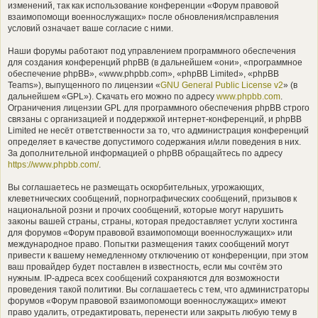
изменений, так как использование конференции «Форум правовой
взаимопомощи военнослужащих» после обновления/исправления
условий означает ваше согласие с ними.
Наши форумы работают под управлением программного обеспечения
для создания конференций phpBB (в дальнейшем «они», «программное
обеспечение phpBB», «www.phpbb.com», «phpBB Limited», «phpBB
Teams»), выпущенного по лицензии «
GNU General Public License v2
» (в
дальнейшем «GPL»). Скачать его можно по адресу
www.phpbb.com
.
Ограничения лицензии GPL для программного обеспечения phpBB строго
связаны с организацией и поддержкой интернет-конференций, и phpBB
Limited не несёт ответственности за то, что администрация конференций
определяет в качестве допустимого содержания и/или поведения в них.
За дополнительной информацией о phpBB обращайтесь по адресу
https://www.phpbb.com/
.
Вы соглашаетесь не размещать оскорбительных, угрожающих,
клеветнических сообщений, порнографических сообщений, призывов к
национальной розни и прочих сообщений, которые могут нарушить
законы вашей страны, страны, которая предоставляет услуги хостинга
для форумов «Форум правовой взаимопомощи военнослужащих» или
международное право. Попытки размещения таких сообщений могут
привести к вашему немедленному отключению от конференции, при этом
ваш провайдер будет поставлен в известность, если мы сочтём это
нужным. IP-адреса всех сообщений сохраняются для возможности
проведения такой политики. Вы соглашаетесь с тем, что администраторы
форумов «Форум правовой взаимопомощи военнослужащих» имеют
право удалить, отредактировать, перенести или закрыть любую тему в