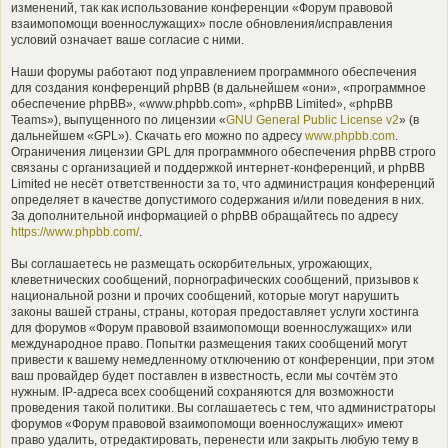
изменений, так как использование конференции «Форум правовой
взаимопомощи военнослужащих» после обновления/исправления
условий означает ваше согласие с ними.
Наши форумы работают под управлением программного обеспечения
для создания конференций phpBB (в дальнейшем «они», «программное
обеспечение phpBB», «www.phpbb.com», «phpBB Limited», «phpBB
Teams»), выпущенного по лицензии «
GNU General Public License v2
» (в
дальнейшем «GPL»). Скачать его можно по адресу
www.phpbb.com
.
Ограничения лицензии GPL для программного обеспечения phpBB строго
связаны с организацией и поддержкой интернет-конференций, и phpBB
Limited не несёт ответственности за то, что администрация конференций
определяет в качестве допустимого содержания и/или поведения в них.
За дополнительной информацией о phpBB обращайтесь по адресу
https://www.phpbb.com/
.
Вы соглашаетесь не размещать оскорбительных, угрожающих,
клеветнических сообщений, порнографических сообщений, призывов к
национальной розни и прочих сообщений, которые могут нарушить
законы вашей страны, страны, которая предоставляет услуги хостинга
для форумов «Форум правовой взаимопомощи военнослужащих» или
международное право. Попытки размещения таких сообщений могут
привести к вашему немедленному отключению от конференции, при этом
ваш провайдер будет поставлен в известность, если мы сочтём это
нужным. IP-адреса всех сообщений сохраняются для возможности
проведения такой политики. Вы соглашаетесь с тем, что администраторы
форумов «Форум правовой взаимопомощи военнослужащих» имеют
право удалить, отредактировать, перенести или закрыть любую тему в