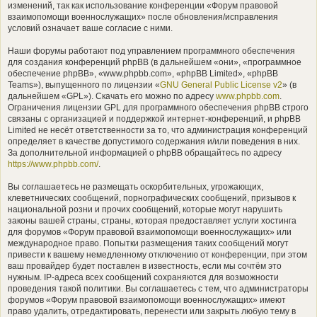
изменений, так как использование конференции «Форум правовой
взаимопомощи военнослужащих» после обновления/исправления
условий означает ваше согласие с ними.
Наши форумы работают под управлением программного обеспечения
для создания конференций phpBB (в дальнейшем «они», «программное
обеспечение phpBB», «www.phpbb.com», «phpBB Limited», «phpBB
Teams»), выпущенного по лицензии «
GNU General Public License v2
» (в
дальнейшем «GPL»). Скачать его можно по адресу
www.phpbb.com
.
Ограничения лицензии GPL для программного обеспечения phpBB строго
связаны с организацией и поддержкой интернет-конференций, и phpBB
Limited не несёт ответственности за то, что администрация конференций
определяет в качестве допустимого содержания и/или поведения в них.
За дополнительной информацией о phpBB обращайтесь по адресу
https://www.phpbb.com/
.
Вы соглашаетесь не размещать оскорбительных, угрожающих,
клеветнических сообщений, порнографических сообщений, призывов к
национальной розни и прочих сообщений, которые могут нарушить
законы вашей страны, страны, которая предоставляет услуги хостинга
для форумов «Форум правовой взаимопомощи военнослужащих» или
международное право. Попытки размещения таких сообщений могут
привести к вашему немедленному отключению от конференции, при этом
ваш провайдер будет поставлен в известность, если мы сочтём это
нужным. IP-адреса всех сообщений сохраняются для возможности
проведения такой политики. Вы соглашаетесь с тем, что администраторы
форумов «Форум правовой взаимопомощи военнослужащих» имеют
право удалить, отредактировать, перенести или закрыть любую тему в