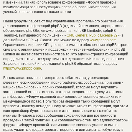
изменений, так как использование конференции «Форум правовой
взаимопомощи военнослужащих» после обновления/исправления
условий означает ваше согласие с ними.
Наши форумы работают под управлением программного обеспечения
для создания конференций phpBB (в дальнейшем «они», «программное
обеспечение phpBB», «www.phpbb.com», «phpBB Limited», «phpBB
Teams»), выпущенного по лицензии «
GNU General Public License v2
» (в
дальнейшем «GPL»). Скачать его можно по адресу
www.phpbb.com
.
Ограничения лицензии GPL для программного обеспечения phpBB строго
связаны с организацией и поддержкой интернет-конференций, и phpBB
Limited не несёт ответственности за то, что администрация конференций
определяет в качестве допустимого содержания и/или поведения в них.
За дополнительной информацией о phpBB обращайтесь по адресу
https://www.phpbb.com/
.
Вы соглашаетесь не размещать оскорбительных, угрожающих,
клеветнических сообщений, порнографических сообщений, призывов к
национальной розни и прочих сообщений, которые могут нарушить
законы вашей страны, страны, которая предоставляет услуги хостинга
для форумов «Форум правовой взаимопомощи военнослужащих» или
международное право. Попытки размещения таких сообщений могут
привести к вашему немедленному отключению от конференции, при этом
ваш провайдер будет поставлен в известность, если мы сочтём это
нужным. IP-адреса всех сообщений сохраняются для возможности
проведения такой политики. Вы соглашаетесь с тем, что администраторы
форумов «Форум правовой взаимопомощи военнослужащих» имеют
право удалить, отредактировать, перенести или закрыть любую тему в