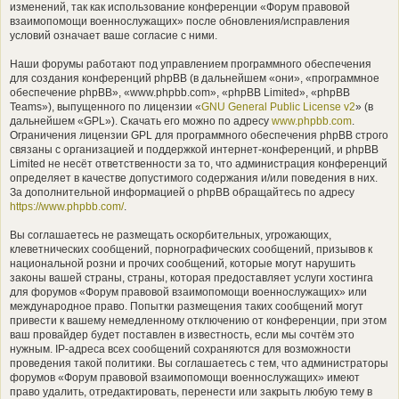
изменений, так как использование конференции «Форум правовой
взаимопомощи военнослужащих» после обновления/исправления
условий означает ваше согласие с ними.
Наши форумы работают под управлением программного обеспечения
для создания конференций phpBB (в дальнейшем «они», «программное
обеспечение phpBB», «www.phpbb.com», «phpBB Limited», «phpBB
Teams»), выпущенного по лицензии «
GNU General Public License v2
» (в
дальнейшем «GPL»). Скачать его можно по адресу
www.phpbb.com
.
Ограничения лицензии GPL для программного обеспечения phpBB строго
связаны с организацией и поддержкой интернет-конференций, и phpBB
Limited не несёт ответственности за то, что администрация конференций
определяет в качестве допустимого содержания и/или поведения в них.
За дополнительной информацией о phpBB обращайтесь по адресу
https://www.phpbb.com/
.
Вы соглашаетесь не размещать оскорбительных, угрожающих,
клеветнических сообщений, порнографических сообщений, призывов к
национальной розни и прочих сообщений, которые могут нарушить
законы вашей страны, страны, которая предоставляет услуги хостинга
для форумов «Форум правовой взаимопомощи военнослужащих» или
международное право. Попытки размещения таких сообщений могут
привести к вашему немедленному отключению от конференции, при этом
ваш провайдер будет поставлен в известность, если мы сочтём это
нужным. IP-адреса всех сообщений сохраняются для возможности
проведения такой политики. Вы соглашаетесь с тем, что администраторы
форумов «Форум правовой взаимопомощи военнослужащих» имеют
право удалить, отредактировать, перенести или закрыть любую тему в