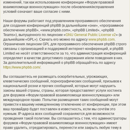
изменений, так как использование конференции «Форум правовой
взаимопомощи военнослужащих» после обновления/исправления
условий означает ваше согласие с ними.
Наши форумы работают под управлением программного обеспечения
для создания конференций phpBB (в дальнейшем «они», «программное
обеспечение phpBB», «www.phpbb.com», «phpBB Limited», «phpBB
Teams»), выпущенного по лицензии «
GNU General Public License v2
» (в
дальнейшем «GPL»). Скачать его можно по адресу
www.phpbb.com
.
Ограничения лицензии GPL для программного обеспечения phpBB строго
связаны с организацией и поддержкой интернет-конференций, и phpBB
Limited не несёт ответственности за то, что администрация конференций
определяет в качестве допустимого содержания и/или поведения в них.
За дополнительной информацией о phpBB обращайтесь по адресу
https://www.phpbb.com/
.
Вы соглашаетесь не размещать оскорбительных, угрожающих,
клеветнических сообщений, порнографических сообщений, призывов к
национальной розни и прочих сообщений, которые могут нарушить
законы вашей страны, страны, которая предоставляет услуги хостинга
для форумов «Форум правовой взаимопомощи военнослужащих» или
международное право. Попытки размещения таких сообщений могут
привести к вашему немедленному отключению от конференции, при этом
ваш провайдер будет поставлен в известность, если мы сочтём это
нужным. IP-адреса всех сообщений сохраняются для возможности
проведения такой политики. Вы соглашаетесь с тем, что администраторы
форумов «Форум правовой взаимопомощи военнослужащих» имеют
право удалить, отредактировать, перенести или закрыть любую тему в