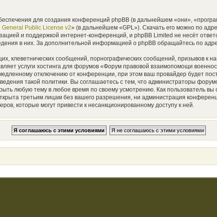
еспечения для создания конференций phpBB (в дальнейшем «они», «прогр
General Public License v2
» (в дальнейшем «GPL»). Скачать его можно по адр
зацией и поддержкой интернет-конференций, и phpBB Limited не несёт ответ
ведения в них. За дополнительной информацией о phpBB обращайтесь по адр
их, клеветнических сообщений, порнографических сообщений, призывов к на
авляет услуги хостинга для форумов «Форум правовой взаимопомощи военн
едленному отключению от конференции, при этом ваш провайдер будет постав
оведения такой политики. Вы соглашаетесь с тем, что администраторы фор
крыть любую тему в любое время по своему усмотрению. Как пользователь вы 
 открыта третьим лицам без вашего разрешения, ни администрация конфере
еров, которые могут привести к несанкционированному доступу к ней.