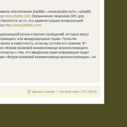
аммное обеспечение phpBB», «www.phpbb.com», «phpBB
есу
www.phpbb.com
. Ограничения лицензии GPL для
ственности за то, что администрация конференций
есу
https://www.phpbb.com/
.
циональной розни и прочих сообщений, которые могут
ослужащих» или международное право. Попытки
лен в известность, если мы сочтём это нужным. IP-
умов «Форум правовой взаимопомощи военнослужащих»
согласны с тем, что введённая вами информация будет
нции «Форум правовой взаимопомощи военнослужащих», ни
Удалить cookies
Часовой пояс:
UTC+03:00