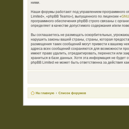
ними.
Наши форумы работают под управлением программного об
Limited», «phpBB Teams»), выпущенного по лицензии «
GNU 
программного обеспечения phpBB строго связаны с органи
определяет в качестве допустимого содержания и/или по
Вы соглашаетесь не размещать оскорбительных, угрожающ
нарушить законы вашей страны, страны, которая предост
размещения таких сообщений могут привести к вашему нем
адреса всех сообщений сохраняются для возможности пр
имеют право удалить, отредактировать, перенести или за
храниться в базе данных. Хотя эта информация не будет
phpBB Limited не может быть ответственна за действия хак
На главную
Список форумов