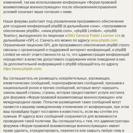
изменений, так как использование конференции «Форум правовой
взаимопомощи военнослужащих» после обновления/исправления
условий означает ваше согласие с ними.
Наши форумы работают под управлением программного обеспечения
для создания конференций phpBB (в дальнейшем «они», «программное
обеспечение phpBB», «www.phpbb.com», «phpBB Limited», «phpBB
Teams»), выпущенного по лицензии «
GNU General Public License v2
» (в
дальнейшем «GPL»). Скачать его можно по адресу
www.phpbb.com
.
Ограничения лицензии GPL для программного обеспечения phpBB строго
связаны с организацией и поддержкой интернет-конференций, и phpBB
Limited не несёт ответственности за то, что администрация конференций
определяет в качестве допустимого содержания и/или поведения в них.
За дополнительной информацией о phpBB обращайтесь по адресу
https://www.phpbb.com/
.
Вы соглашаетесь не размещать оскорбительных, угрожающих,
клеветнических сообщений, порнографических сообщений, призывов к
национальной розни и прочих сообщений, которые могут нарушить
законы вашей страны, страны, которая предоставляет услуги хостинга
для форумов «Форум правовой взаимопомощи военнослужащих» или
международное право. Попытки размещения таких сообщений могут
привести к вашему немедленному отключению от конференции, при этом
ваш провайдер будет поставлен в известность, если мы сочтём это
нужным. IP-адреса всех сообщений сохраняются для возможности
проведения такой политики. Вы соглашаетесь с тем, что администраторы
форумов «Форум правовой взаимопомощи военнослужащих» имеют
право удалить, отредактировать, перенести или закрыть любую тему в