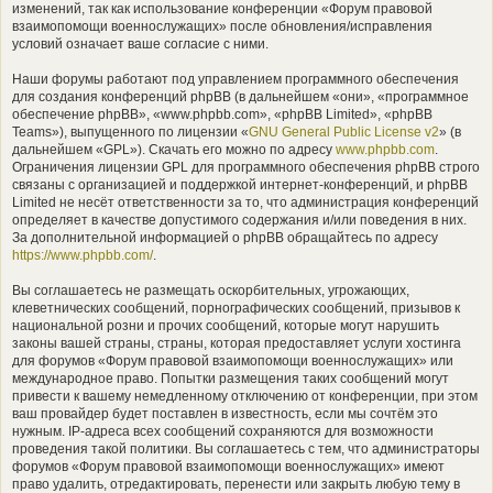
изменений, так как использование конференции «Форум правовой
взаимопомощи военнослужащих» после обновления/исправления
условий означает ваше согласие с ними.
Наши форумы работают под управлением программного обеспечения
для создания конференций phpBB (в дальнейшем «они», «программное
обеспечение phpBB», «www.phpbb.com», «phpBB Limited», «phpBB
Teams»), выпущенного по лицензии «
GNU General Public License v2
» (в
дальнейшем «GPL»). Скачать его можно по адресу
www.phpbb.com
.
Ограничения лицензии GPL для программного обеспечения phpBB строго
связаны с организацией и поддержкой интернет-конференций, и phpBB
Limited не несёт ответственности за то, что администрация конференций
определяет в качестве допустимого содержания и/или поведения в них.
За дополнительной информацией о phpBB обращайтесь по адресу
https://www.phpbb.com/
.
Вы соглашаетесь не размещать оскорбительных, угрожающих,
клеветнических сообщений, порнографических сообщений, призывов к
национальной розни и прочих сообщений, которые могут нарушить
законы вашей страны, страны, которая предоставляет услуги хостинга
для форумов «Форум правовой взаимопомощи военнослужащих» или
международное право. Попытки размещения таких сообщений могут
привести к вашему немедленному отключению от конференции, при этом
ваш провайдер будет поставлен в известность, если мы сочтём это
нужным. IP-адреса всех сообщений сохраняются для возможности
проведения такой политики. Вы соглашаетесь с тем, что администраторы
форумов «Форум правовой взаимопомощи военнослужащих» имеют
право удалить, отредактировать, перенести или закрыть любую тему в