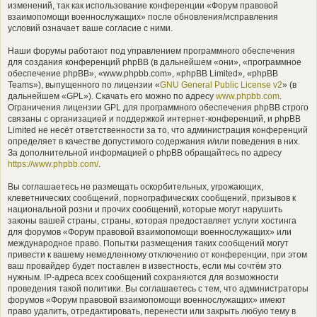
изменений, так как использование конференции «Форум правовой
взаимопомощи военнослужащих» после обновления/исправления
условий означает ваше согласие с ними.
Наши форумы работают под управлением программного обеспечения
для создания конференций phpBB (в дальнейшем «они», «программное
обеспечение phpBB», «www.phpbb.com», «phpBB Limited», «phpBB
Teams»), выпущенного по лицензии «
GNU General Public License v2
» (в
дальнейшем «GPL»). Скачать его можно по адресу
www.phpbb.com
.
Ограничения лицензии GPL для программного обеспечения phpBB строго
связаны с организацией и поддержкой интернет-конференций, и phpBB
Limited не несёт ответственности за то, что администрация конференций
определяет в качестве допустимого содержания и/или поведения в них.
За дополнительной информацией о phpBB обращайтесь по адресу
https://www.phpbb.com/
.
Вы соглашаетесь не размещать оскорбительных, угрожающих,
клеветнических сообщений, порнографических сообщений, призывов к
национальной розни и прочих сообщений, которые могут нарушить
законы вашей страны, страны, которая предоставляет услуги хостинга
для форумов «Форум правовой взаимопомощи военнослужащих» или
международное право. Попытки размещения таких сообщений могут
привести к вашему немедленному отключению от конференции, при этом
ваш провайдер будет поставлен в известность, если мы сочтём это
нужным. IP-адреса всех сообщений сохраняются для возможности
проведения такой политики. Вы соглашаетесь с тем, что администраторы
форумов «Форум правовой взаимопомощи военнослужащих» имеют
право удалить, отредактировать, перенести или закрыть любую тему в