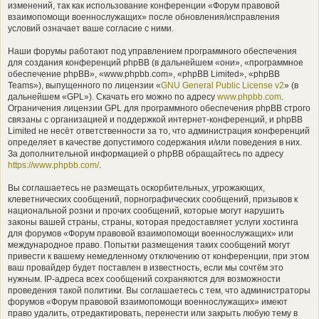
изменений, так как использование конференции «Форум правовой
взаимопомощи военнослужащих» после обновления/исправления
условий означает ваше согласие с ними.
Наши форумы работают под управлением программного обеспечения
для создания конференций phpBB (в дальнейшем «они», «программное
обеспечение phpBB», «www.phpbb.com», «phpBB Limited», «phpBB
Teams»), выпущенного по лицензии «
GNU General Public License v2
» (в
дальнейшем «GPL»). Скачать его можно по адресу
www.phpbb.com
.
Ограничения лицензии GPL для программного обеспечения phpBB строго
связаны с организацией и поддержкой интернет-конференций, и phpBB
Limited не несёт ответственности за то, что администрация конференций
определяет в качестве допустимого содержания и/или поведения в них.
За дополнительной информацией о phpBB обращайтесь по адресу
https://www.phpbb.com/
.
Вы соглашаетесь не размещать оскорбительных, угрожающих,
клеветнических сообщений, порнографических сообщений, призывов к
национальной розни и прочих сообщений, которые могут нарушить
законы вашей страны, страны, которая предоставляет услуги хостинга
для форумов «Форум правовой взаимопомощи военнослужащих» или
международное право. Попытки размещения таких сообщений могут
привести к вашему немедленному отключению от конференции, при этом
ваш провайдер будет поставлен в известность, если мы сочтём это
нужным. IP-адреса всех сообщений сохраняются для возможности
проведения такой политики. Вы соглашаетесь с тем, что администраторы
форумов «Форум правовой взаимопомощи военнослужащих» имеют
право удалить, отредактировать, перенести или закрыть любую тему в