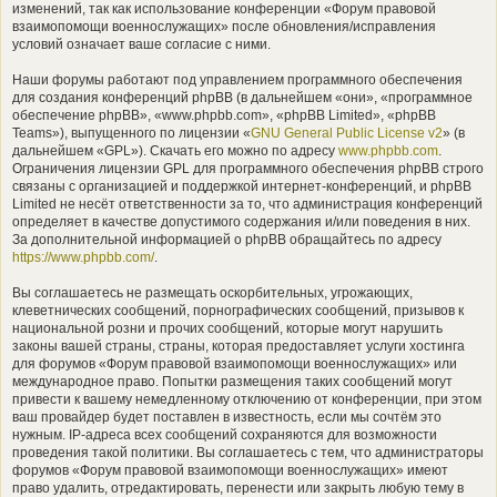
изменений, так как использование конференции «Форум правовой
взаимопомощи военнослужащих» после обновления/исправления
условий означает ваше согласие с ними.
Наши форумы работают под управлением программного обеспечения
для создания конференций phpBB (в дальнейшем «они», «программное
обеспечение phpBB», «www.phpbb.com», «phpBB Limited», «phpBB
Teams»), выпущенного по лицензии «
GNU General Public License v2
» (в
дальнейшем «GPL»). Скачать его можно по адресу
www.phpbb.com
.
Ограничения лицензии GPL для программного обеспечения phpBB строго
связаны с организацией и поддержкой интернет-конференций, и phpBB
Limited не несёт ответственности за то, что администрация конференций
определяет в качестве допустимого содержания и/или поведения в них.
За дополнительной информацией о phpBB обращайтесь по адресу
https://www.phpbb.com/
.
Вы соглашаетесь не размещать оскорбительных, угрожающих,
клеветнических сообщений, порнографических сообщений, призывов к
национальной розни и прочих сообщений, которые могут нарушить
законы вашей страны, страны, которая предоставляет услуги хостинга
для форумов «Форум правовой взаимопомощи военнослужащих» или
международное право. Попытки размещения таких сообщений могут
привести к вашему немедленному отключению от конференции, при этом
ваш провайдер будет поставлен в известность, если мы сочтём это
нужным. IP-адреса всех сообщений сохраняются для возможности
проведения такой политики. Вы соглашаетесь с тем, что администраторы
форумов «Форум правовой взаимопомощи военнослужащих» имеют
право удалить, отредактировать, перенести или закрыть любую тему в