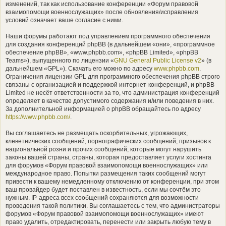
изменений, так как использование конференции «Форум правовой
взаимопомощи военнослужащих» после обновления/исправления
условий означает ваше согласие с ними.
Наши форумы работают под управлением программного обеспечения
для создания конференций phpBB (в дальнейшем «они», «программное
обеспечение phpBB», «www.phpbb.com», «phpBB Limited», «phpBB
Teams»), выпущенного по лицензии «
GNU General Public License v2
» (в
дальнейшем «GPL»). Скачать его можно по адресу
www.phpbb.com
.
Ограничения лицензии GPL для программного обеспечения phpBB строго
связаны с организацией и поддержкой интернет-конференций, и phpBB
Limited не несёт ответственности за то, что администрация конференций
определяет в качестве допустимого содержания и/или поведения в них.
За дополнительной информацией о phpBB обращайтесь по адресу
https://www.phpbb.com/
.
Вы соглашаетесь не размещать оскорбительных, угрожающих,
клеветнических сообщений, порнографических сообщений, призывов к
национальной розни и прочих сообщений, которые могут нарушить
законы вашей страны, страны, которая предоставляет услуги хостинга
для форумов «Форум правовой взаимопомощи военнослужащих» или
международное право. Попытки размещения таких сообщений могут
привести к вашему немедленному отключению от конференции, при этом
ваш провайдер будет поставлен в известность, если мы сочтём это
нужным. IP-адреса всех сообщений сохраняются для возможности
проведения такой политики. Вы соглашаетесь с тем, что администраторы
форумов «Форум правовой взаимопомощи военнослужащих» имеют
право удалить, отредактировать, перенести или закрыть любую тему в