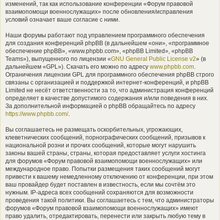
изменений, так как использование конференции «Форум правовой
взаимопомощи военнослужащих» после обновления/исправления
условий означает ваше согласие с ними.
Наши форумы работают под управлением программного обеспечения
для создания конференций phpBB (в дальнейшем «они», «программное
обеспечение phpBB», «www.phpbb.com», «phpBB Limited», «phpBB
Teams»), выпущенного по лицензии «
GNU General Public License v2
» (в
дальнейшем «GPL»). Скачать его можно по адресу
www.phpbb.com
.
Ограничения лицензии GPL для программного обеспечения phpBB строго
связаны с организацией и поддержкой интернет-конференций, и phpBB
Limited не несёт ответственности за то, что администрация конференций
определяет в качестве допустимого содержания и/или поведения в них.
За дополнительной информацией о phpBB обращайтесь по адресу
https://www.phpbb.com/
.
Вы соглашаетесь не размещать оскорбительных, угрожающих,
клеветнических сообщений, порнографических сообщений, призывов к
национальной розни и прочих сообщений, которые могут нарушить
законы вашей страны, страны, которая предоставляет услуги хостинга
для форумов «Форум правовой взаимопомощи военнослужащих» или
международное право. Попытки размещения таких сообщений могут
привести к вашему немедленному отключению от конференции, при этом
ваш провайдер будет поставлен в известность, если мы сочтём это
нужным. IP-адреса всех сообщений сохраняются для возможности
проведения такой политики. Вы соглашаетесь с тем, что администраторы
форумов «Форум правовой взаимопомощи военнослужащих» имеют
право удалить, отредактировать, перенести или закрыть любую тему в