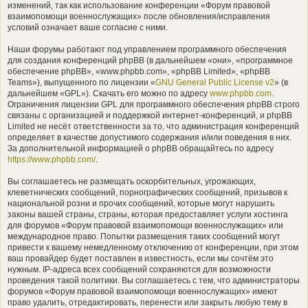
изменений, так как использование конференции «Форум правовой
взаимопомощи военнослужащих» после обновления/исправления
условий означает ваше согласие с ними.
Наши форумы работают под управлением программного обеспечения
для создания конференций phpBB (в дальнейшем «они», «программное
обеспечение phpBB», «www.phpbb.com», «phpBB Limited», «phpBB
Teams»), выпущенного по лицензии «
GNU General Public License v2
» (в
дальнейшем «GPL»). Скачать его можно по адресу
www.phpbb.com
.
Ограничения лицензии GPL для программного обеспечения phpBB строго
связаны с организацией и поддержкой интернет-конференций, и phpBB
Limited не несёт ответственности за то, что администрация конференций
определяет в качестве допустимого содержания и/или поведения в них.
За дополнительной информацией о phpBB обращайтесь по адресу
https://www.phpbb.com/
.
Вы соглашаетесь не размещать оскорбительных, угрожающих,
клеветнических сообщений, порнографических сообщений, призывов к
национальной розни и прочих сообщений, которые могут нарушить
законы вашей страны, страны, которая предоставляет услуги хостинга
для форумов «Форум правовой взаимопомощи военнослужащих» или
международное право. Попытки размещения таких сообщений могут
привести к вашему немедленному отключению от конференции, при этом
ваш провайдер будет поставлен в известность, если мы сочтём это
нужным. IP-адреса всех сообщений сохраняются для возможности
проведения такой политики. Вы соглашаетесь с тем, что администраторы
форумов «Форум правовой взаимопомощи военнослужащих» имеют
право удалить, отредактировать, перенести или закрыть любую тему в