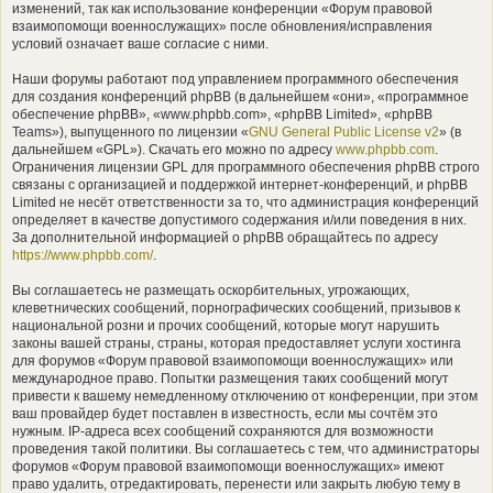
изменений, так как использование конференции «Форум правовой
взаимопомощи военнослужащих» после обновления/исправления
условий означает ваше согласие с ними.
Наши форумы работают под управлением программного обеспечения
для создания конференций phpBB (в дальнейшем «они», «программное
обеспечение phpBB», «www.phpbb.com», «phpBB Limited», «phpBB
Teams»), выпущенного по лицензии «
GNU General Public License v2
» (в
дальнейшем «GPL»). Скачать его можно по адресу
www.phpbb.com
.
Ограничения лицензии GPL для программного обеспечения phpBB строго
связаны с организацией и поддержкой интернет-конференций, и phpBB
Limited не несёт ответственности за то, что администрация конференций
определяет в качестве допустимого содержания и/или поведения в них.
За дополнительной информацией о phpBB обращайтесь по адресу
https://www.phpbb.com/
.
Вы соглашаетесь не размещать оскорбительных, угрожающих,
клеветнических сообщений, порнографических сообщений, призывов к
национальной розни и прочих сообщений, которые могут нарушить
законы вашей страны, страны, которая предоставляет услуги хостинга
для форумов «Форум правовой взаимопомощи военнослужащих» или
международное право. Попытки размещения таких сообщений могут
привести к вашему немедленному отключению от конференции, при этом
ваш провайдер будет поставлен в известность, если мы сочтём это
нужным. IP-адреса всех сообщений сохраняются для возможности
проведения такой политики. Вы соглашаетесь с тем, что администраторы
форумов «Форум правовой взаимопомощи военнослужащих» имеют
право удалить, отредактировать, перенести или закрыть любую тему в