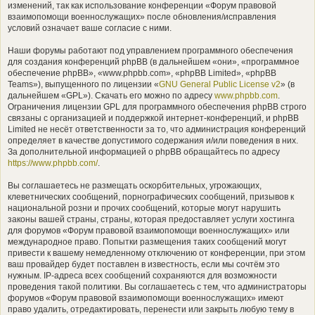
изменений, так как использование конференции «Форум правовой
взаимопомощи военнослужащих» после обновления/исправления
условий означает ваше согласие с ними.
Наши форумы работают под управлением программного обеспечения
для создания конференций phpBB (в дальнейшем «они», «программное
обеспечение phpBB», «www.phpbb.com», «phpBB Limited», «phpBB
Teams»), выпущенного по лицензии «
GNU General Public License v2
» (в
дальнейшем «GPL»). Скачать его можно по адресу
www.phpbb.com
.
Ограничения лицензии GPL для программного обеспечения phpBB строго
связаны с организацией и поддержкой интернет-конференций, и phpBB
Limited не несёт ответственности за то, что администрация конференций
определяет в качестве допустимого содержания и/или поведения в них.
За дополнительной информацией о phpBB обращайтесь по адресу
https://www.phpbb.com/
.
Вы соглашаетесь не размещать оскорбительных, угрожающих,
клеветнических сообщений, порнографических сообщений, призывов к
национальной розни и прочих сообщений, которые могут нарушить
законы вашей страны, страны, которая предоставляет услуги хостинга
для форумов «Форум правовой взаимопомощи военнослужащих» или
международное право. Попытки размещения таких сообщений могут
привести к вашему немедленному отключению от конференции, при этом
ваш провайдер будет поставлен в известность, если мы сочтём это
нужным. IP-адреса всех сообщений сохраняются для возможности
проведения такой политики. Вы соглашаетесь с тем, что администраторы
форумов «Форум правовой взаимопомощи военнослужащих» имеют
право удалить, отредактировать, перенести или закрыть любую тему в