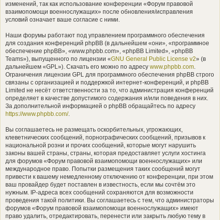
изменений, так как использование конференции «Форум правовой
взаимопомощи военнослужащих» после обновления/исправления
условий означает ваше согласие с ними.
Наши форумы работают под управлением программного обеспечения
для создания конференций phpBB (в дальнейшем «они», «программное
обеспечение phpBB», «www.phpbb.com», «phpBB Limited», «phpBB
Teams»), выпущенного по лицензии «
GNU General Public License v2
» (в
дальнейшем «GPL»). Скачать его можно по адресу
www.phpbb.com
.
Ограничения лицензии GPL для программного обеспечения phpBB строго
связаны с организацией и поддержкой интернет-конференций, и phpBB
Limited не несёт ответственности за то, что администрация конференций
определяет в качестве допустимого содержания и/или поведения в них.
За дополнительной информацией о phpBB обращайтесь по адресу
https://www.phpbb.com/
.
Вы соглашаетесь не размещать оскорбительных, угрожающих,
клеветнических сообщений, порнографических сообщений, призывов к
национальной розни и прочих сообщений, которые могут нарушить
законы вашей страны, страны, которая предоставляет услуги хостинга
для форумов «Форум правовой взаимопомощи военнослужащих» или
международное право. Попытки размещения таких сообщений могут
привести к вашему немедленному отключению от конференции, при этом
ваш провайдер будет поставлен в известность, если мы сочтём это
нужным. IP-адреса всех сообщений сохраняются для возможности
проведения такой политики. Вы соглашаетесь с тем, что администраторы
форумов «Форум правовой взаимопомощи военнослужащих» имеют
право удалить, отредактировать, перенести или закрыть любую тему в