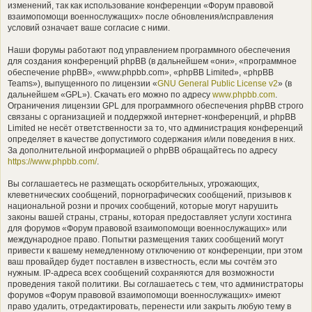
изменений, так как использование конференции «Форум правовой
взаимопомощи военнослужащих» после обновления/исправления
условий означает ваше согласие с ними.
Наши форумы работают под управлением программного обеспечения
для создания конференций phpBB (в дальнейшем «они», «программное
обеспечение phpBB», «www.phpbb.com», «phpBB Limited», «phpBB
Teams»), выпущенного по лицензии «
GNU General Public License v2
» (в
дальнейшем «GPL»). Скачать его можно по адресу
www.phpbb.com
.
Ограничения лицензии GPL для программного обеспечения phpBB строго
связаны с организацией и поддержкой интернет-конференций, и phpBB
Limited не несёт ответственности за то, что администрация конференций
определяет в качестве допустимого содержания и/или поведения в них.
За дополнительной информацией о phpBB обращайтесь по адресу
https://www.phpbb.com/
.
Вы соглашаетесь не размещать оскорбительных, угрожающих,
клеветнических сообщений, порнографических сообщений, призывов к
национальной розни и прочих сообщений, которые могут нарушить
законы вашей страны, страны, которая предоставляет услуги хостинга
для форумов «Форум правовой взаимопомощи военнослужащих» или
международное право. Попытки размещения таких сообщений могут
привести к вашему немедленному отключению от конференции, при этом
ваш провайдер будет поставлен в известность, если мы сочтём это
нужным. IP-адреса всех сообщений сохраняются для возможности
проведения такой политики. Вы соглашаетесь с тем, что администраторы
форумов «Форум правовой взаимопомощи военнослужащих» имеют
право удалить, отредактировать, перенести или закрыть любую тему в