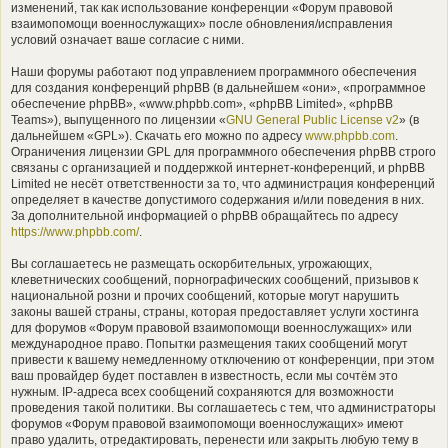
изменений, так как использование конференции «Форум правовой
взаимопомощи военнослужащих» после обновления/исправления
условий означает ваше согласие с ними.
Наши форумы работают под управлением программного обеспечения
для создания конференций phpBB (в дальнейшем «они», «программное
обеспечение phpBB», «www.phpbb.com», «phpBB Limited», «phpBB
Teams»), выпущенного по лицензии «
GNU General Public License v2
» (в
дальнейшем «GPL»). Скачать его можно по адресу
www.phpbb.com
.
Ограничения лицензии GPL для программного обеспечения phpBB строго
связаны с организацией и поддержкой интернет-конференций, и phpBB
Limited не несёт ответственности за то, что администрация конференций
определяет в качестве допустимого содержания и/или поведения в них.
За дополнительной информацией о phpBB обращайтесь по адресу
https://www.phpbb.com/
.
Вы соглашаетесь не размещать оскорбительных, угрожающих,
клеветнических сообщений, порнографических сообщений, призывов к
национальной розни и прочих сообщений, которые могут нарушить
законы вашей страны, страны, которая предоставляет услуги хостинга
для форумов «Форум правовой взаимопомощи военнослужащих» или
международное право. Попытки размещения таких сообщений могут
привести к вашему немедленному отключению от конференции, при этом
ваш провайдер будет поставлен в известность, если мы сочтём это
нужным. IP-адреса всех сообщений сохраняются для возможности
проведения такой политики. Вы соглашаетесь с тем, что администраторы
форумов «Форум правовой взаимопомощи военнослужащих» имеют
право удалить, отредактировать, перенести или закрыть любую тему в