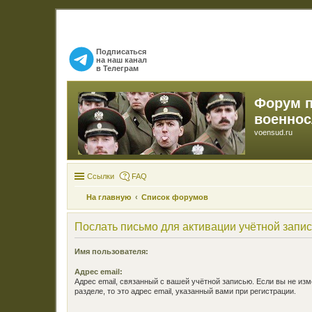
Подписаться
на наш канал
в Телеграм
Форум 
военно
voensud.ru
Ссылки
FAQ
На главную
Список форумов
Послать письмо для активации учётной запи
Имя пользователя:
Адрес email:
Адрес email, связанный с вашей учётной записью. Если вы не изм
разделе, то это адрес email, указанный вами при регистрации.