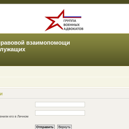
правовой взаимопомощи
служащих
си
енили его в Личном