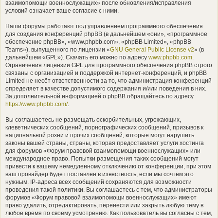
взаимопомощи военнослужащих» после обновления/исправления
условий означает ваше согласие с ними.
Наши форумы работают под управлением программного обеспечения
для создания конференций phpBB (в дальнейшем «они», «программное
обеспечение phpBB», «www.phpbb.com», «phpBB Limited», «phpBB
Teams»), выпущенного по лицензии «
GNU General Public License v2
» (в
дальнейшем «GPL»). Скачать его можно по адресу
www.phpbb.com
.
Ограничения лицензии GPL для программного обеспечения phpBB строго
связаны с организацией и поддержкой интернет-конференций, и phpBB
Limited не несёт ответственности за то, что администрация конференций
определяет в качестве допустимого содержания и/или поведения в них.
За дополнительной информацией о phpBB обращайтесь по адресу
https://www.phpbb.com/
.
Вы соглашаетесь не размещать оскорбительных, угрожающих,
клеветнических сообщений, порнографических сообщений, призывов к
национальной розни и прочих сообщений, которые могут нарушить
законы вашей страны, страны, которая предоставляет услуги хостинга
для форумов «Форум правовой взаимопомощи военнослужащих» или
международное право. Попытки размещения таких сообщений могут
привести к вашему немедленному отключению от конференции, при этом
ваш провайдер будет поставлен в известность, если мы сочтём это
нужным. IP-адреса всех сообщений сохраняются для возможности
проведения такой политики. Вы соглашаетесь с тем, что администраторы
форумов «Форум правовой взаимопомощи военнослужащих» имеют
право удалить, отредактировать, перенести или закрыть любую тему в
любое время по своему усмотрению. Как пользователь вы согласны с тем,