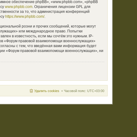
аммное обеспечение phpBB», «www.phpbb.com», «phpBB
есу
www.phpbb.com
. Ограничения лицензии GPL для
ственности за то, что администрация конференций
есу
https://www.phpbb.com/
.
циональной розни и прочих сообщений, которые могут
ослужащих» или международное право. Попытки
лен в известность, если мы сочтём это нужным. IP-
умов «Форум правовой взаимопомощи военнослужащих»
согласны с тем, что введённая вами информация будет
нции «Форум правовой взаимопомощи военнослужащих», ни
Удалить cookies
Часовой пояс:
UTC+03:00