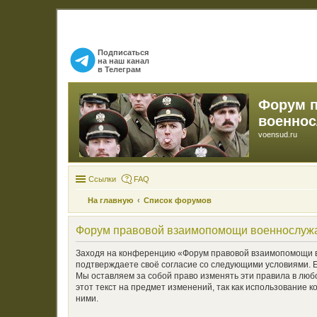
Подписаться
на наш канал
в Телеграм
Форум 
военно
voensud.ru
Ссылки
FAQ
На главную
Список форумов
Форум правовой взаимопомощи военнослуж
Заходя на конференцию «Форум правовой взаимопомощи во
подтверждаете своё согласие со следующими условиями. 
Мы оставляем за собой право изменять эти правила в люб
этот текст на предмет изменений, так как использовани
ними.