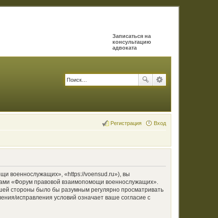
Записаться на
консультацию
адвоката
Регистрация
Вход
военнослужащих», «https://voensud.ru»), вы
румами «Форум правовой взаимопомощи военнослужащих».
вашей стороны было бы разумным регулярно просматривать
ения/исправления условий означает ваше согласие с