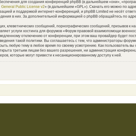
еспечения для создания конференций phpBB (в дальнейшем «они», «прогр
General Public License v2
» (в дальнейшем «GPL»). Скачать его можно по адр
зацией и поддержкой интернет-конференций, и phpBB Limited не несёт ответ
ведения в них. За дополнительной информацией о phpBB обращайтесь по адр
их, клеветнических сообщений, порнографических сообщений, призывов к на
авляет услуги хостинга для форумов «Форум правовой взаимопомощи военн
едленному отключению от конференции, при этом ваш провайдер будет постав
оведения такой политики. Вы соглашаетесь с тем, что администраторы фор
крыть любую тему в любое время по своему усмотрению. Как пользователь вы 
 открыта третьим лицам без вашего разрешения, ни администрация конфере
еров, которые могут привести к несанкционированному доступу к ней.