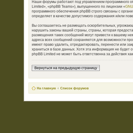
Наши форумы работают под управлением программного об
Limited», «phpBB Teams»), выпущенного по лицензии «
GNU 
программного обеспечения phpBB строго связаны с органи
определяет в качестве допустимого содержания и/или по
Вы соглашаетесь не размещать оскорбительных, угрожающ
нарушить законы вашей страны, страны, которая предост
размещения таких сообщений могут привести к вашему нем
адреса всех сообщений сохраняются для возможности пр
имеют право удалить, отредактировать, перенести или за
храниться в базе данных. Хотя эта информация не будет
phpBB Limited не может быть ответственна за действия хак
Вернуться на предыдущую страницу
На главную
Список форумов