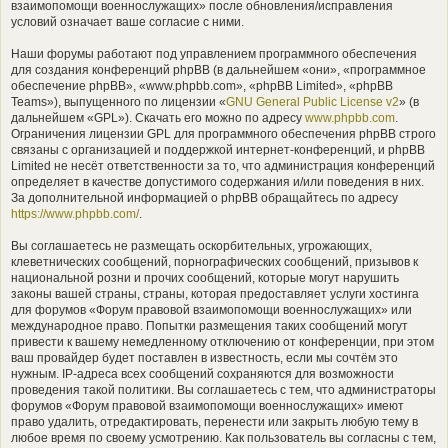
взаимопомощи военнослужащих» после обновления/исправления
условий означает ваше согласие с ними.
Наши форумы работают под управлением программного обеспечения
для создания конференций phpBB (в дальнейшем «они», «программное
обеспечение phpBB», «www.phpbb.com», «phpBB Limited», «phpBB
Teams»), выпущенного по лицензии «
GNU General Public License v2
» (в
дальнейшем «GPL»). Скачать его можно по адресу
www.phpbb.com
.
Ограничения лицензии GPL для программного обеспечения phpBB строго
связаны с организацией и поддержкой интернет-конференций, и phpBB
Limited не несёт ответственности за то, что администрация конференций
определяет в качестве допустимого содержания и/или поведения в них.
За дополнительной информацией о phpBB обращайтесь по адресу
https://www.phpbb.com/
.
Вы соглашаетесь не размещать оскорбительных, угрожающих,
клеветнических сообщений, порнографических сообщений, призывов к
национальной розни и прочих сообщений, которые могут нарушить
законы вашей страны, страны, которая предоставляет услуги хостинга
для форумов «Форум правовой взаимопомощи военнослужащих» или
международное право. Попытки размещения таких сообщений могут
привести к вашему немедленному отключению от конференции, при этом
ваш провайдер будет поставлен в известность, если мы сочтём это
нужным. IP-адреса всех сообщений сохраняются для возможности
проведения такой политики. Вы соглашаетесь с тем, что администраторы
форумов «Форум правовой взаимопомощи военнослужащих» имеют
право удалить, отредактировать, перенести или закрыть любую тему в
любое время по своему усмотрению. Как пользователь вы согласны с тем,