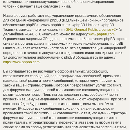
взаимопомощи военнослужащих» после обновления/исправления
условий означает ваше согласие с ними.
Наши форумы работают под управлением программного обеспечения
для создания конференций phpBB (в дальнейшем «они», «программное
обеспечение phpBB», «www.phpbb.com», «phpBB Limited», «phpBB
Teams»), выпущенного по лицензии «
GNU General Public License v2
» (в
дальнейшем «GPL»). Скачать его можно по адресу
www.phpbb.com
.
Ограничения лицензии GPL для программного обеспечения phpBB строго
связаны с организацией и поддержкой интернет-конференций, и phpBB
Limited не несёт ответственности за то, что администрация конференций
определяет в качестве допустимого содержания и/или поведения в них.
За дополнительной информацией о phpBB обращайтесь по адресу
https://www.phpbb.com/
.
Вы соглашаетесь не размещать оскорбительных, угрожающих,
клеветнических сообщений, порнографических сообщений, призывов к
национальной розни и прочих сообщений, которые могут нарушить
законы вашей страны, страны, которая предоставляет услуги хостинга
для форумов «Форум правовой взаимопомощи военнослужащих» или
международное право. Попытки размещения таких сообщений могут
привести к вашему немедленному отключению от конференции, при этом
ваш провайдер будет поставлен в известность, если мы сочтём это
нужным. IP-адреса всех сообщений сохраняются для возможности
проведения такой политики. Вы соглашаетесь с тем, что администраторы
форумов «Форум правовой взаимопомощи военнослужащих» имеют
право удалить, отредактировать, перенести или закрыть любую тему в
любое время по своему усмотрению. Как пользователь вы согласны с тем,