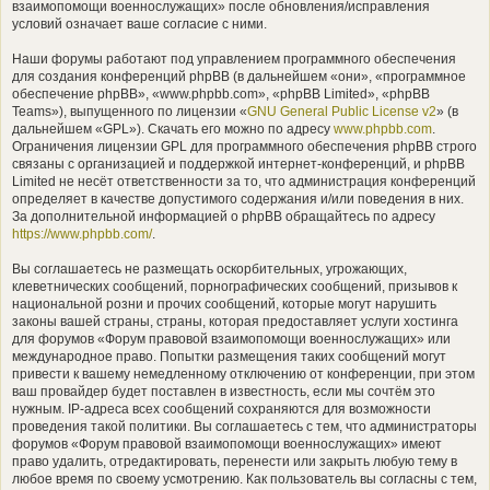
взаимопомощи военнослужащих» после обновления/исправления
условий означает ваше согласие с ними.
Наши форумы работают под управлением программного обеспечения
для создания конференций phpBB (в дальнейшем «они», «программное
обеспечение phpBB», «www.phpbb.com», «phpBB Limited», «phpBB
Teams»), выпущенного по лицензии «
GNU General Public License v2
» (в
дальнейшем «GPL»). Скачать его можно по адресу
www.phpbb.com
.
Ограничения лицензии GPL для программного обеспечения phpBB строго
связаны с организацией и поддержкой интернет-конференций, и phpBB
Limited не несёт ответственности за то, что администрация конференций
определяет в качестве допустимого содержания и/или поведения в них.
За дополнительной информацией о phpBB обращайтесь по адресу
https://www.phpbb.com/
.
Вы соглашаетесь не размещать оскорбительных, угрожающих,
клеветнических сообщений, порнографических сообщений, призывов к
национальной розни и прочих сообщений, которые могут нарушить
законы вашей страны, страны, которая предоставляет услуги хостинга
для форумов «Форум правовой взаимопомощи военнослужащих» или
международное право. Попытки размещения таких сообщений могут
привести к вашему немедленному отключению от конференции, при этом
ваш провайдер будет поставлен в известность, если мы сочтём это
нужным. IP-адреса всех сообщений сохраняются для возможности
проведения такой политики. Вы соглашаетесь с тем, что администраторы
форумов «Форум правовой взаимопомощи военнослужащих» имеют
право удалить, отредактировать, перенести или закрыть любую тему в
любое время по своему усмотрению. Как пользователь вы согласны с тем,