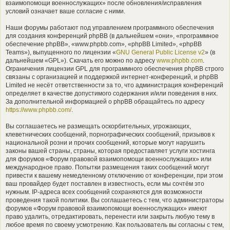
взаимопомощи военнослужащих» после обновления/исправления
условий означает ваше согласие с ними.
Наши форумы работают под управлением программного обеспечения
для создания конференций phpBB (в дальнейшем «они», «программное
обеспечение phpBB», «www.phpbb.com», «phpBB Limited», «phpBB
Teams»), выпущенного по лицензии «
GNU General Public License v2
» (в
дальнейшем «GPL»). Скачать его можно по адресу
www.phpbb.com
.
Ограничения лицензии GPL для программного обеспечения phpBB строго
связаны с организацией и поддержкой интернет-конференций, и phpBB
Limited не несёт ответственности за то, что администрация конференций
определяет в качестве допустимого содержания и/или поведения в них.
За дополнительной информацией о phpBB обращайтесь по адресу
https://www.phpbb.com/
.
Вы соглашаетесь не размещать оскорбительных, угрожающих,
клеветнических сообщений, порнографических сообщений, призывов к
национальной розни и прочих сообщений, которые могут нарушить
законы вашей страны, страны, которая предоставляет услуги хостинга
для форумов «Форум правовой взаимопомощи военнослужащих» или
международное право. Попытки размещения таких сообщений могут
привести к вашему немедленному отключению от конференции, при этом
ваш провайдер будет поставлен в известность, если мы сочтём это
нужным. IP-адреса всех сообщений сохраняются для возможности
проведения такой политики. Вы соглашаетесь с тем, что администраторы
форумов «Форум правовой взаимопомощи военнослужащих» имеют
право удалить, отредактировать, перенести или закрыть любую тему в
любое время по своему усмотрению. Как пользователь вы согласны с тем,