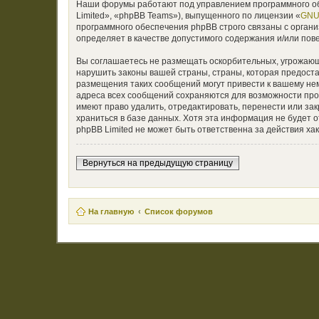
Наши форумы работают под управлением программного об
Limited», «phpBB Teams»), выпущенного по лицензии «
GNU 
программного обеспечения phpBB строго связаны с органи
определяет в качестве допустимого содержания и/или по
Вы соглашаетесь не размещать оскорбительных, угрожающ
нарушить законы вашей страны, страны, которая предост
размещения таких сообщений могут привести к вашему нем
адреса всех сообщений сохраняются для возможности пр
имеют право удалить, отредактировать, перенести или за
храниться в базе данных. Хотя эта информация не будет
phpBB Limited не может быть ответственна за действия хак
Вернуться на предыдущую страницу
На главную
Список форумов