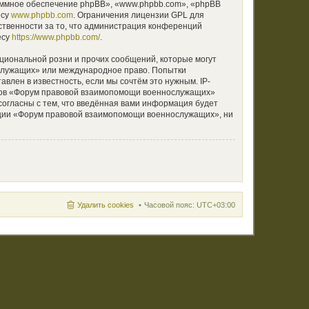
аммное обеспечение phpBB», «www.phpbb.com», «phpBB
есу
www.phpbb.com
. Ограничения лицензии GPL для
ственности за то, что администрация конференций
есу
https://www.phpbb.com/
.
циональной розни и прочих сообщений, которые могут
ослужащих» или международное право. Попытки
лен в известность, если мы сочтём это нужным. IP-
умов «Форум правовой взаимопомощи военнослужащих»
согласны с тем, что введённая вами информация будет
нции «Форум правовой взаимопомощи военнослужащих», ни
Удалить cookies
Часовой пояс:
UTC+03:00