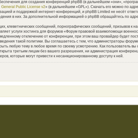
еспечения для создания конференций phpBB (в дальнейшем «они», «прогр
General Public License v2
» (в дальнейшем «GPL»). Скачать его можно по адр
зацией и поддержкой интернет-конференций, и phpBB Limited не несёт ответ
ведения в них. За дополнительной информацией о phpBB обращайтесь по адр
их, клеветнических сообщений, порнографических сообщений, призывов к на
авляет услуги хостинга для форумов «Форум правовой взаимопомощи военн
едленному отключению от конференции, при этом ваш провайдер будет постав
оведения такой политики. Вы соглашаетесь с тем, что администраторы фор
крыть любую тему в любое время по своему усмотрению. Как пользователь вы 
 открыта третьим лицам без вашего разрешения, ни администрация конфере
еров, которые могут привести к несанкционированному доступу к ней.