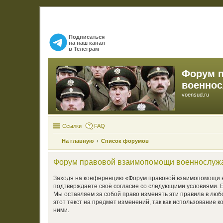
Подписаться
на наш канал
в Телеграм
Форум 
военно
voensud.ru
Ссылки
FAQ
На главную
Список форумов
Форум правовой взаимопомощи военнослуж
Заходя на конференцию «Форум правовой взаимопомощи во
подтверждаете своё согласие со следующими условиями. 
Мы оставляем за собой право изменять эти правила в люб
этот текст на предмет изменений, так как использовани
ними.