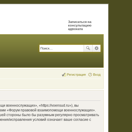
Записаться на
консультацию
адвоката
Регистрация
Вход
военнослужащих», «https://voensud.ru»), вы
румами «Форум правовой взаимопомощи военнослужащих».
вашей стороны было бы разумным регулярно просматривать
ения/исправления условий означает ваше согласие с