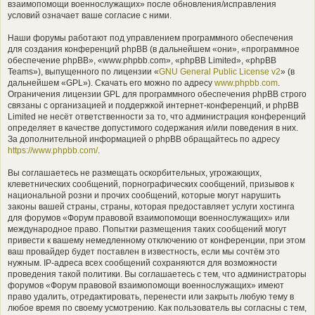
взаимопомощи военнослужащих» после обновления/исправления
условий означает ваше согласие с ними.
Наши форумы работают под управлением программного обеспечения
для создания конференций phpBB (в дальнейшем «они», «программное
обеспечение phpBB», «www.phpbb.com», «phpBB Limited», «phpBB
Teams»), выпущенного по лицензии «
GNU General Public License v2
» (в
дальнейшем «GPL»). Скачать его можно по адресу
www.phpbb.com
.
Ограничения лицензии GPL для программного обеспечения phpBB строго
связаны с организацией и поддержкой интернет-конференций, и phpBB
Limited не несёт ответственности за то, что администрация конференций
определяет в качестве допустимого содержания и/или поведения в них.
За дополнительной информацией о phpBB обращайтесь по адресу
https://www.phpbb.com/
.
Вы соглашаетесь не размещать оскорбительных, угрожающих,
клеветнических сообщений, порнографических сообщений, призывов к
национальной розни и прочих сообщений, которые могут нарушить
законы вашей страны, страны, которая предоставляет услуги хостинга
для форумов «Форум правовой взаимопомощи военнослужащих» или
международное право. Попытки размещения таких сообщений могут
привести к вашему немедленному отключению от конференции, при этом
ваш провайдер будет поставлен в известность, если мы сочтём это
нужным. IP-адреса всех сообщений сохраняются для возможности
проведения такой политики. Вы соглашаетесь с тем, что администраторы
форумов «Форум правовой взаимопомощи военнослужащих» имеют
право удалить, отредактировать, перенести или закрыть любую тему в
любое время по своему усмотрению. Как пользователь вы согласны с тем,