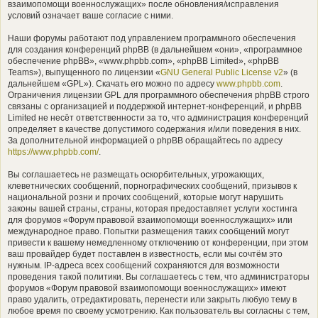
взаимопомощи военнослужащих» после обновления/исправления
условий означает ваше согласие с ними.
Наши форумы работают под управлением программного обеспечения
для создания конференций phpBB (в дальнейшем «они», «программное
обеспечение phpBB», «www.phpbb.com», «phpBB Limited», «phpBB
Teams»), выпущенного по лицензии «
GNU General Public License v2
» (в
дальнейшем «GPL»). Скачать его можно по адресу
www.phpbb.com
.
Ограничения лицензии GPL для программного обеспечения phpBB строго
связаны с организацией и поддержкой интернет-конференций, и phpBB
Limited не несёт ответственности за то, что администрация конференций
определяет в качестве допустимого содержания и/или поведения в них.
За дополнительной информацией о phpBB обращайтесь по адресу
https://www.phpbb.com/
.
Вы соглашаетесь не размещать оскорбительных, угрожающих,
клеветнических сообщений, порнографических сообщений, призывов к
национальной розни и прочих сообщений, которые могут нарушить
законы вашей страны, страны, которая предоставляет услуги хостинга
для форумов «Форум правовой взаимопомощи военнослужащих» или
международное право. Попытки размещения таких сообщений могут
привести к вашему немедленному отключению от конференции, при этом
ваш провайдер будет поставлен в известность, если мы сочтём это
нужным. IP-адреса всех сообщений сохраняются для возможности
проведения такой политики. Вы соглашаетесь с тем, что администраторы
форумов «Форум правовой взаимопомощи военнослужащих» имеют
право удалить, отредактировать, перенести или закрыть любую тему в
любое время по своему усмотрению. Как пользователь вы согласны с тем,