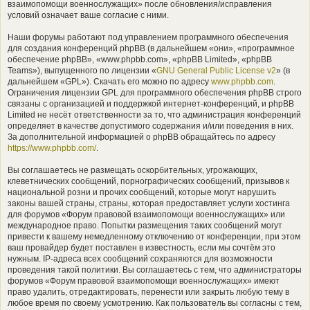
взаимопомощи военнослужащих» после обновления/исправления
условий означает ваше согласие с ними.
Наши форумы работают под управлением программного обеспечения
для создания конференций phpBB (в дальнейшем «они», «программное
обеспечение phpBB», «www.phpbb.com», «phpBB Limited», «phpBB
Teams»), выпущенного по лицензии «
GNU General Public License v2
» (в
дальнейшем «GPL»). Скачать его можно по адресу
www.phpbb.com
.
Ограничения лицензии GPL для программного обеспечения phpBB строго
связаны с организацией и поддержкой интернет-конференций, и phpBB
Limited не несёт ответственности за то, что администрация конференций
определяет в качестве допустимого содержания и/или поведения в них.
За дополнительной информацией о phpBB обращайтесь по адресу
https://www.phpbb.com/
.
Вы соглашаетесь не размещать оскорбительных, угрожающих,
клеветнических сообщений, порнографических сообщений, призывов к
национальной розни и прочих сообщений, которые могут нарушить
законы вашей страны, страны, которая предоставляет услуги хостинга
для форумов «Форум правовой взаимопомощи военнослужащих» или
международное право. Попытки размещения таких сообщений могут
привести к вашему немедленному отключению от конференции, при этом
ваш провайдер будет поставлен в известность, если мы сочтём это
нужным. IP-адреса всех сообщений сохраняются для возможности
проведения такой политики. Вы соглашаетесь с тем, что администраторы
форумов «Форум правовой взаимопомощи военнослужащих» имеют
право удалить, отредактировать, перенести или закрыть любую тему в
любое время по своему усмотрению. Как пользователь вы согласны с тем,