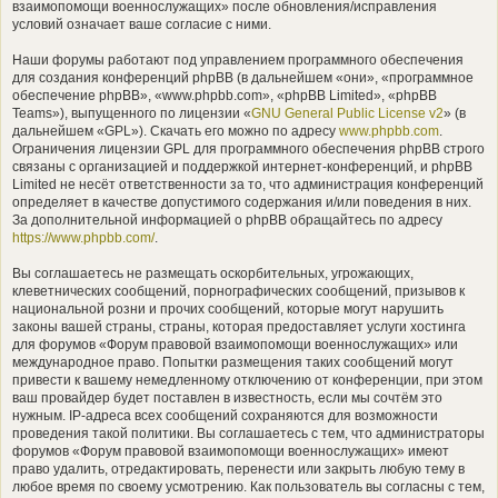
взаимопомощи военнослужащих» после обновления/исправления
условий означает ваше согласие с ними.
Наши форумы работают под управлением программного обеспечения
для создания конференций phpBB (в дальнейшем «они», «программное
обеспечение phpBB», «www.phpbb.com», «phpBB Limited», «phpBB
Teams»), выпущенного по лицензии «
GNU General Public License v2
» (в
дальнейшем «GPL»). Скачать его можно по адресу
www.phpbb.com
.
Ограничения лицензии GPL для программного обеспечения phpBB строго
связаны с организацией и поддержкой интернет-конференций, и phpBB
Limited не несёт ответственности за то, что администрация конференций
определяет в качестве допустимого содержания и/или поведения в них.
За дополнительной информацией о phpBB обращайтесь по адресу
https://www.phpbb.com/
.
Вы соглашаетесь не размещать оскорбительных, угрожающих,
клеветнических сообщений, порнографических сообщений, призывов к
национальной розни и прочих сообщений, которые могут нарушить
законы вашей страны, страны, которая предоставляет услуги хостинга
для форумов «Форум правовой взаимопомощи военнослужащих» или
международное право. Попытки размещения таких сообщений могут
привести к вашему немедленному отключению от конференции, при этом
ваш провайдер будет поставлен в известность, если мы сочтём это
нужным. IP-адреса всех сообщений сохраняются для возможности
проведения такой политики. Вы соглашаетесь с тем, что администраторы
форумов «Форум правовой взаимопомощи военнослужащих» имеют
право удалить, отредактировать, перенести или закрыть любую тему в
любое время по своему усмотрению. Как пользователь вы согласны с тем,