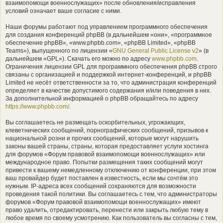
взаимопомощи военнослужащих» после обновления/исправления
условий означает ваше согласие с ними.
Наши форумы работают под управлением программного обеспечения
для создания конференций phpBB (в дальнейшем «они», «программное
обеспечение phpBB», «www.phpbb.com», «phpBB Limited», «phpBB
Teams»), выпущенного по лицензии «
GNU General Public License v2
» (в
дальнейшем «GPL»). Скачать его можно по адресу
www.phpbb.com
.
Ограничения лицензии GPL для программного обеспечения phpBB строго
связаны с организацией и поддержкой интернет-конференций, и phpBB
Limited не несёт ответственности за то, что администрация конференций
определяет в качестве допустимого содержания и/или поведения в них.
За дополнительной информацией о phpBB обращайтесь по адресу
https://www.phpbb.com/
.
Вы соглашаетесь не размещать оскорбительных, угрожающих,
клеветнических сообщений, порнографических сообщений, призывов к
национальной розни и прочих сообщений, которые могут нарушить
законы вашей страны, страны, которая предоставляет услуги хостинга
для форумов «Форум правовой взаимопомощи военнослужащих» или
международное право. Попытки размещения таких сообщений могут
привести к вашему немедленному отключению от конференции, при этом
ваш провайдер будет поставлен в известность, если мы сочтём это
нужным. IP-адреса всех сообщений сохраняются для возможности
проведения такой политики. Вы соглашаетесь с тем, что администраторы
форумов «Форум правовой взаимопомощи военнослужащих» имеют
право удалить, отредактировать, перенести или закрыть любую тему в
любое время по своему усмотрению. Как пользователь вы согласны с тем,