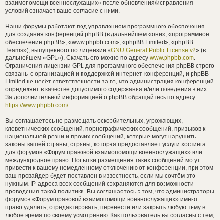
взаимопомощи военнослужащих» после обновления/исправления
условий означает ваше согласие с ними.
Наши форумы работают под управлением программного обеспечения
для создания конференций phpBB (в дальнейшем «они», «программное
обеспечение phpBB», «www.phpbb.com», «phpBB Limited», «phpBB
Teams»), выпущенного по лицензии «
GNU General Public License v2
» (в
дальнейшем «GPL»). Скачать его можно по адресу
www.phpbb.com
.
Ограничения лицензии GPL для программного обеспечения phpBB строго
связаны с организацией и поддержкой интернет-конференций, и phpBB
Limited не несёт ответственности за то, что администрация конференций
определяет в качестве допустимого содержания и/или поведения в них.
За дополнительной информацией о phpBB обращайтесь по адресу
https://www.phpbb.com/
.
Вы соглашаетесь не размещать оскорбительных, угрожающих,
клеветнических сообщений, порнографических сообщений, призывов к
национальной розни и прочих сообщений, которые могут нарушить
законы вашей страны, страны, которая предоставляет услуги хостинга
для форумов «Форум правовой взаимопомощи военнослужащих» или
международное право. Попытки размещения таких сообщений могут
привести к вашему немедленному отключению от конференции, при этом
ваш провайдер будет поставлен в известность, если мы сочтём это
нужным. IP-адреса всех сообщений сохраняются для возможности
проведения такой политики. Вы соглашаетесь с тем, что администраторы
форумов «Форум правовой взаимопомощи военнослужащих» имеют
право удалить, отредактировать, перенести или закрыть любую тему в
любое время по своему усмотрению. Как пользователь вы согласны с тем,