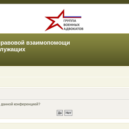
правовой взаимопомощи
служащих
ые данной конференцией?