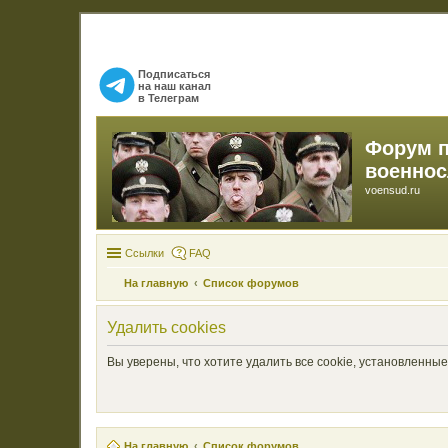
Подписаться
на наш канал
в Телеграм
Форум 
военно
voensud.ru
Ссылки
FAQ
На главную
Список форумов
Удалить cookies
Вы уверены, что хотите удалить все cookie, установленн
На главную
Список форумов