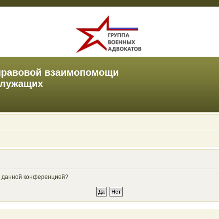
правовой взаимопомощи
служащих
ые данной конференцией?