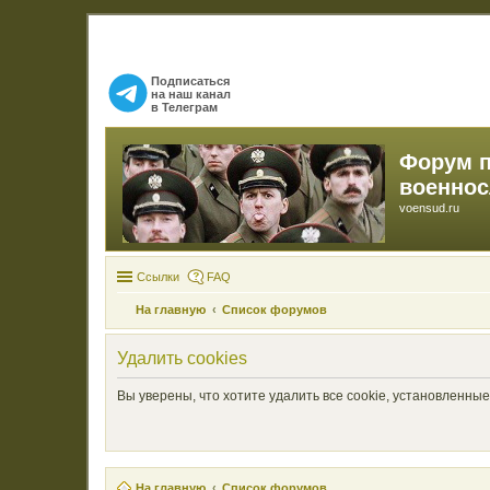
Подписаться
на наш канал
в Телеграм
Форум 
военно
voensud.ru
Ссылки
FAQ
На главную
Список форумов
Удалить cookies
Вы уверены, что хотите удалить все cookie, установленн
На главную
Список форумов