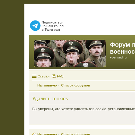
Подписаться
на наш канал
в Телеграм
Форум 
военно
voensud.ru
Ссылки
FAQ
На главную
Список форумов
Удалить cookies
Вы уверены, что хотите удалить все cookie, установленн
На главную
Список форумов