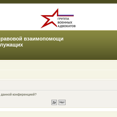
правовой взаимопомощи
служащих
ые данной конференцией?