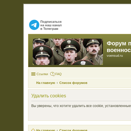
Подписаться
на наш канал
в Телеграм
Форум 
военно
voensud.ru
Ссылки
FAQ
На главную
Список форумов
Удалить cookies
Вы уверены, что хотите удалить все cookie, установленн
На главную
Список форумов