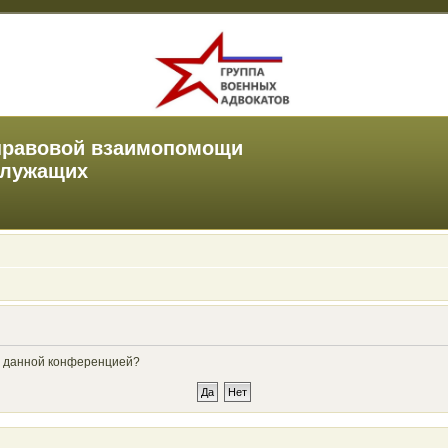
правовой взаимопомощи
служащих
ые данной конференцией?