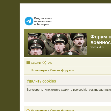
Подписаться
на наш канал
в Телеграм
Форум 
военно
voensud.ru
Ссылки
FAQ
На главную
Список форумов
Удалить cookies
Вы уверены, что хотите удалить все cookie, установленн
На главную
Список форумов