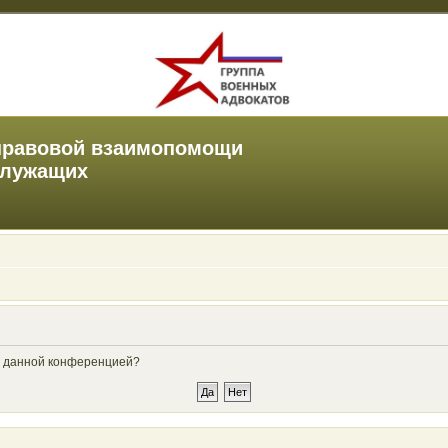
правовой взаимопомощи
служащих
ые данной конференцией?